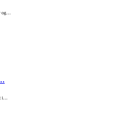
er og…
u…
et i…