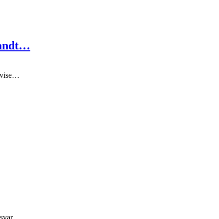
landt…
t vise…
orsvar…