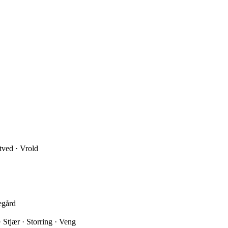
itved · Vrold
egård
 Stjær · Storring · Veng