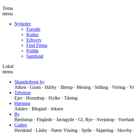
Tema
menu
Nyheder
Forside
Kultur
Erhverv
Find Firma
Politik
Samfund
Lokal
menu
Skanderborg by
Alken · Gram · Hårby · Illerup · Mesing · Stilling · Virring · V
Tebstrup
Ejer · Horndrup · Hylke · Tåning
Hørning
Adslev · Blegind · Jeksen
Ry
Bjedstrup · Firgårde · Javngyde · Gl. Rye · Svejstrup · Voerlad
Galten
Herskind · Låsby · Nørre Vissing · Sjelle · Skjørring · Skovby ·