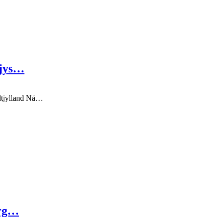
tjys…
dtjylland Nå…
org…