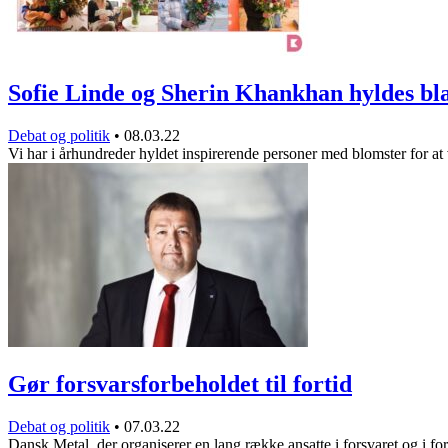
Sofie Linde og Sherin Khankhan hyldes b
Debat og politik
•
08.03.22
Vi har i århundreder hyldet inspirerende personer med blomster for a
Gør forsvarsforbeholdet til fortid
Debat og politik
•
07.03.22
Dansk Metal, der organiserer en lang række ansatte i forsvaret og i f