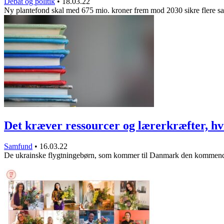
Debat og politik
•
18.03.22
Ny plantefond skal med 675 mio. kroner frem mod 2030 sikre flere s
Det kræver ressourcer og lærerkræfter, h
Samfund
•
16.03.22
De ukrainske flygtningebørn, som kommer til Danmark den kommend