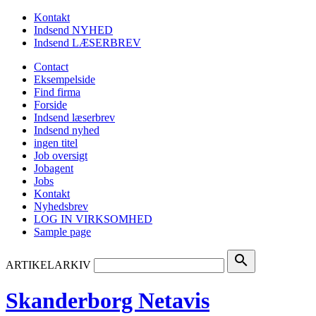
Kontakt
Indsend NYHED
Indsend LÆSERBREV
Contact
Eksempelside
Find firma
Forside
Indsend læserbrev
Indsend nyhed
ingen titel
Job oversigt
Jobagent
Jobs
Kontakt
Nyhedsbrev
LOG IN VIRKSOMHED
Sample page
search
ARTIKELARKIV
Skanderborg Netavis