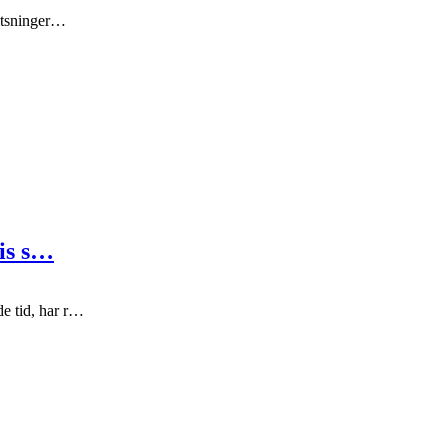
atsninger…
vis s…
e tid, har r…