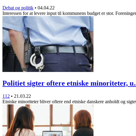
Debat og politik
•
04.04.22
Interessen for at levere input til kommunens budget er stor. Forening
Politiet sigter oftere etniske minoriteter, 
112
•
21.03.22
Etniske minoriteter bliver oftere end etniske danskere anholdt og sigt