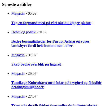
Seneste artikler
Magaxin
•
05.08
Tag en fagmand med på råd når du kigger på hus
Debat og politik
•
01.08
Bedre busmuligheder for Fårup, Asferg og vores
landsbyer fordi hele kommunen tæller
Magaxin
•
31.07
Skab bedre overblik på lageret
Magaxin
•
29.07
Tandlæge København med fokus på tryghed og fleksible
betalingsmuligheder
Magaxin
•
27.07
Træn når du vil: Sådan forvandler du boligens ekstra