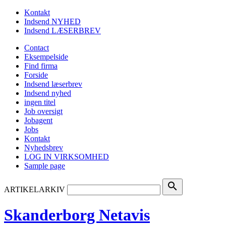
Kontakt
Indsend NYHED
Indsend LÆSERBREV
Contact
Eksempelside
Find firma
Forside
Indsend læserbrev
Indsend nyhed
ingen titel
Job oversigt
Jobagent
Jobs
Kontakt
Nyhedsbrev
LOG IN VIRKSOMHED
Sample page
search
ARTIKELARKIV
Skanderborg Netavis