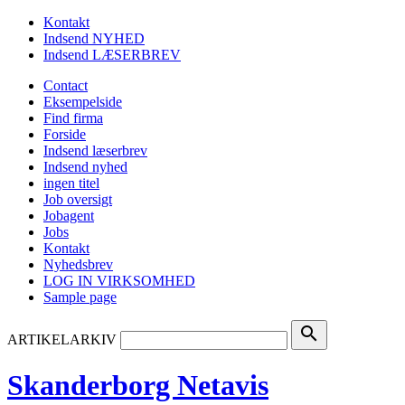
Kontakt
Indsend NYHED
Indsend LÆSERBREV
Contact
Eksempelside
Find firma
Forside
Indsend læserbrev
Indsend nyhed
ingen titel
Job oversigt
Jobagent
Jobs
Kontakt
Nyhedsbrev
LOG IN VIRKSOMHED
Sample page
search
ARTIKELARKIV
Skanderborg Netavis