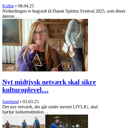
Kultur
•
08.04.25
Nedtællingen er begyndt til Dansk Spiritus Festival 2025, som åbner
dørene…
Nyt midtjysk netværk skal sikre
kulturoplevel…
Samfund
•
03.03.25
Det nye netværk, der går under navnet LIVLIG, skal
hjælpe kulturinstitution…