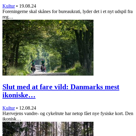
Kultur
•
19.08.24
Foreningerne skal skånes for bureaukrati, lyder det i et nyt udspil fra
reg…
Slut med at fare vild: Danmarks mest
ikoniske…
Kultur
•
12.08.24
Hærvejens vandre- og cykelrute har netop fået nye fysiske kort. Den
ikonisk…