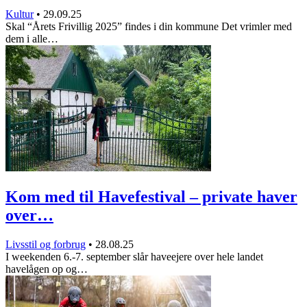
Kultur
•
29.09.25
Skal “Årets Frivillig 2025” findes i din kommune Det vrimler med
dem i alle…
Kom med til Havefestival – private haver
over…
Livsstil og forbrug
•
28.08.25
I weekenden 6.-7. september slår haveejere over hele landet
havelågen op og…