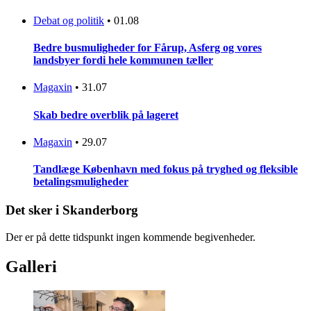
Debat og politik
•
01.08
Bedre busmuligheder for Fårup, Asferg og vores
landsbyer fordi hele kommunen tæller
Magaxin
•
31.07
Skab bedre overblik på lageret
Magaxin
•
29.07
Tandlæge København med fokus på tryghed og fleksible
betalingsmuligheder
Det sker i Skanderborg
Der er på dette tidspunkt ingen kommende begivenheder.
Galleri