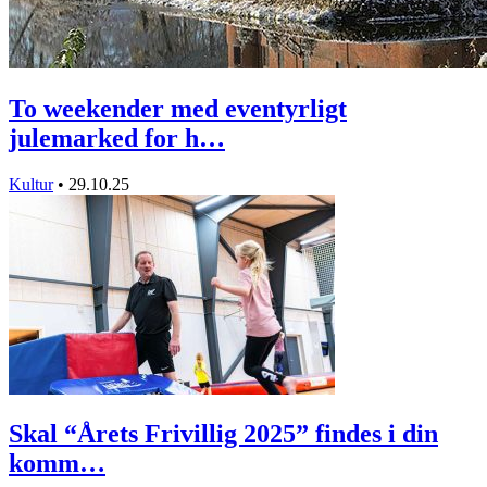
To weekender med eventyrligt
julemarked for h…
Kultur
•
29.10.25
Skal “Årets Frivillig 2025” findes i din
komm…