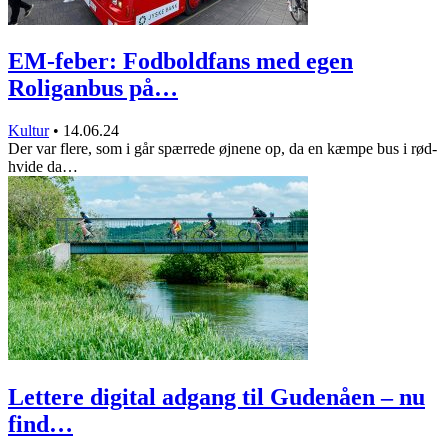
EM-feber: Fodboldfans med egen
Roliganbus på…
Kultur
•
14.06.24
Der var flere, som i går spærrede øjnene op, da en kæmpe bus i rød-
hvide da…
Lettere digital adgang til Gudenåen – nu
find…