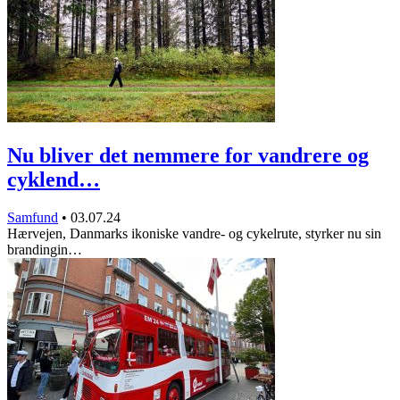
Nu bliver det nemmere for vandrere og
cyklend…
Samfund
•
03.07.24
Hærvejen, Danmarks ikoniske vandre- og cykelrute, styrker nu sin
brandingin…