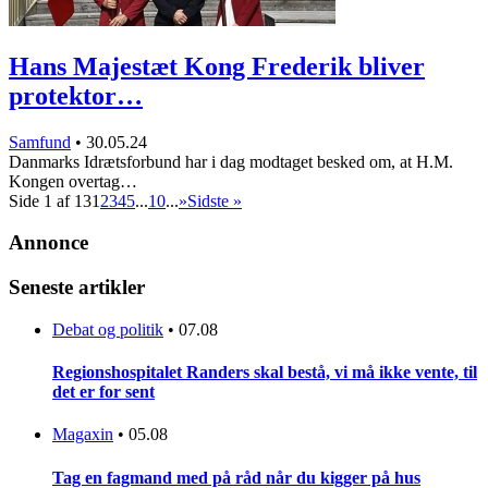
Hans Majestæt Kong Frederik bliver
protektor…
Samfund
•
30.05.24
Danmarks Idrætsforbund har i dag modtaget besked om, at H.M.
Kongen overtag…
Side 1 af 13
1
2
3
4
5
...
10
...
»
Sidste »
Annonce
Seneste artikler
Debat og politik
•
07.08
Regionshospitalet Randers skal bestå, vi må ikke vente, til
det er for sent
Magaxin
•
05.08
Tag en fagmand med på råd når du kigger på hus