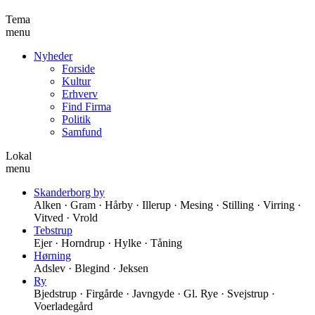
Tema
menu
Nyheder
Forside
Kultur
Erhverv
Find Firma
Politik
Samfund
Lokal
menu
Skanderborg by
Alken · Gram · Hårby · Illerup · Mesing · Stilling · Virring ·
Vitved · Vrold
Tebstrup
Ejer · Horndrup · Hylke · Tåning
Hørning
Adslev · Blegind · Jeksen
Ry
Bjedstrup · Firgårde · Javngyde · Gl. Rye · Svejstrup ·
Voerladegård