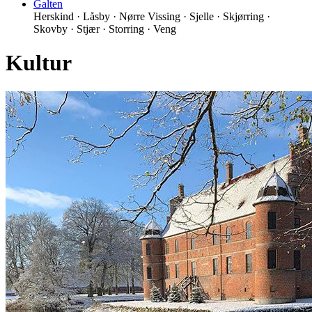
Galten
Herskind · Låsby · Nørre Vissing · Sjelle · Skjørring ·
Skovby · Stjær · Storring · Veng
Kultur