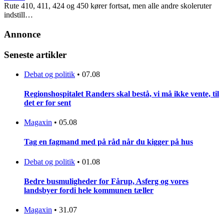
Rute 410, 411, 424 og 450 kører fortsat, men alle andre skoleruter
indstill…
Annonce
Seneste artikler
Debat og politik
•
07.08
Regionshospitalet Randers skal bestå, vi må ikke vente, til
det er for sent
Magaxin
•
05.08
Tag en fagmand med på råd når du kigger på hus
Debat og politik
•
01.08
Bedre busmuligheder for Fårup, Asferg og vores
landsbyer fordi hele kommunen tæller
Magaxin
•
31.07