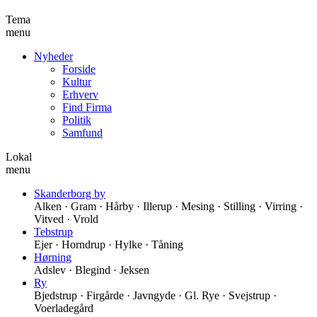
Tema
menu
Nyheder
Forside
Kultur
Erhverv
Find Firma
Politik
Samfund
Lokal
menu
Skanderborg by
Alken · Gram · Hårby · Illerup · Mesing · Stilling · Virring ·
Vitved · Vrold
Tebstrup
Ejer · Horndrup · Hylke · Tåning
Hørning
Adslev · Blegind · Jeksen
Ry
Bjedstrup · Firgårde · Javngyde · Gl. Rye · Svejstrup ·
Voerladegård