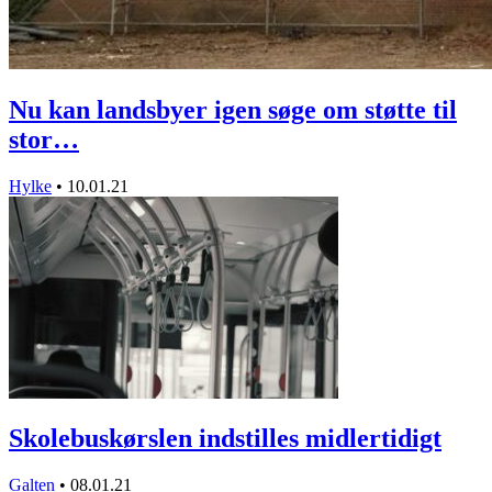
Nu kan landsbyer igen søge om støtte til
stor…
Hylke
•
10.01.21
Skolebuskørslen indstilles midlertidigt
Galten
•
08.01.21