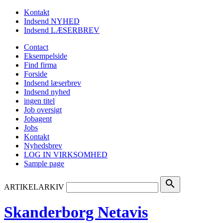
Kontakt
Indsend NYHED
Indsend LÆSERBREV
Contact
Eksempelside
Find firma
Forside
Indsend læserbrev
Indsend nyhed
ingen titel
Job oversigt
Jobagent
Jobs
Kontakt
Nyhedsbrev
LOG IN VIRKSOMHED
Sample page
search
ARTIKELARKIV
Skanderborg Netavis