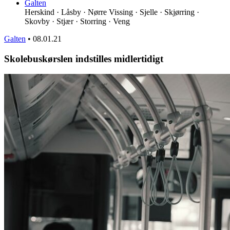
Galten
Herskind · Låsby · Nørre Vissing · Sjelle · Skjørring ·
Skovby · Stjær · Storring · Veng
Galten
•
08.01.21
Skolebuskørslen indstilles midlertidigt