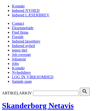
Kontakt
Indsend NYHED
Indsend LÆSERBREV
Contact
Eksempelside
Find firma
Forside
Indsend læserbrev
Indsend nyhed
ingen titel
Job oversigt
Jobagent
Jobs
Kontakt
Nyhedsbrev
LOG IN VIRKSOMHED
Sample page
search
ARTIKELARKIV
Skanderborg Netavis