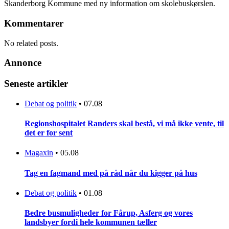
Skanderborg Kommune med ny information om skolebuskørslen.
Kommentarer
No related posts.
Annonce
Seneste artikler
Debat og politik
•
07.08
Regionshospitalet Randers skal bestå, vi må ikke vente, til
det er for sent
Magaxin
•
05.08
Tag en fagmand med på råd når du kigger på hus
Debat og politik
•
01.08
Bedre busmuligheder for Fårup, Asferg og vores
landsbyer fordi hele kommunen tæller