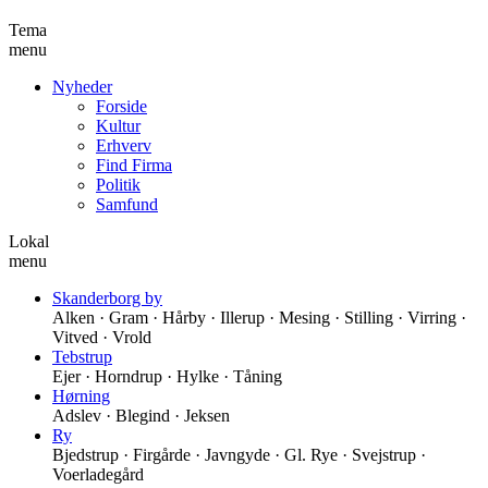
Tema
menu
Nyheder
Forside
Kultur
Erhverv
Find Firma
Politik
Samfund
Lokal
menu
Skanderborg by
Alken · Gram · Hårby · Illerup · Mesing · Stilling · Virring ·
Vitved · Vrold
Tebstrup
Ejer · Horndrup · Hylke · Tåning
Hørning
Adslev · Blegind · Jeksen
Ry
Bjedstrup · Firgårde · Javngyde · Gl. Rye · Svejstrup ·
Voerladegård