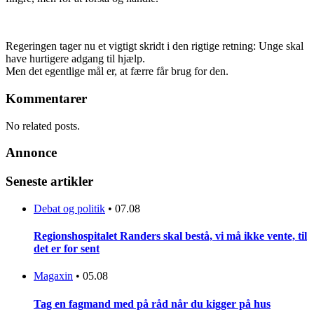
Regeringen tager nu et vigtigt skridt i den rigtige retning: Unge skal
have hurtigere adgang til hjælp.
Men det egentlige mål er, at færre får brug for den.
Kommentarer
No related posts.
Annonce
Seneste artikler
Debat og politik
•
07.08
Regionshospitalet Randers skal bestå, vi må ikke vente, til
det er for sent
Magaxin
•
05.08
Tag en fagmand med på råd når du kigger på hus