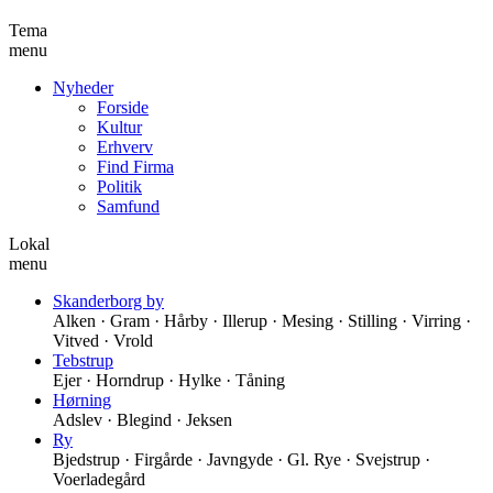
Tema
menu
Nyheder
Forside
Kultur
Erhverv
Find Firma
Politik
Samfund
Lokal
menu
Skanderborg by
Alken · Gram · Hårby · Illerup · Mesing · Stilling · Virring ·
Vitved · Vrold
Tebstrup
Ejer · Horndrup · Hylke · Tåning
Hørning
Adslev · Blegind · Jeksen
Ry
Bjedstrup · Firgårde · Javngyde · Gl. Rye · Svejstrup ·
Voerladegård