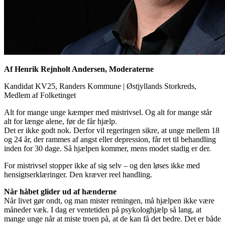
Af Henrik Rejnholt Andersen, Moderaterne
Kandidat KV25, Randers Kommune
|
Østjyllands Storkreds,
Medlem af Folketinget
Alt for mange unge kæmper med mistrivsel. Og alt for mange står
alt for længe alene, før de får hjælp.
Det er ikke godt nok. Derfor vil regeringen sikre, at unge mellem 18
og 24 år, der rammes af angst eller depression, får ret til behandling
inden for 30 dage. Så hjælpen kommer, mens modet stadig er der.
For mistrivsel stopper ikke af sig selv – og den løses ikke med
hensigtserklæringer. Den kræver reel handling.
Når håbet glider ud af hænderne
Når livet gør ondt, og man mister retningen, må hjælpen ikke være
måneder væk. I dag er ventetiden på psykologhjælp så lang, at
mange unge når at miste troen på, at de kan få det bedre. Det er både