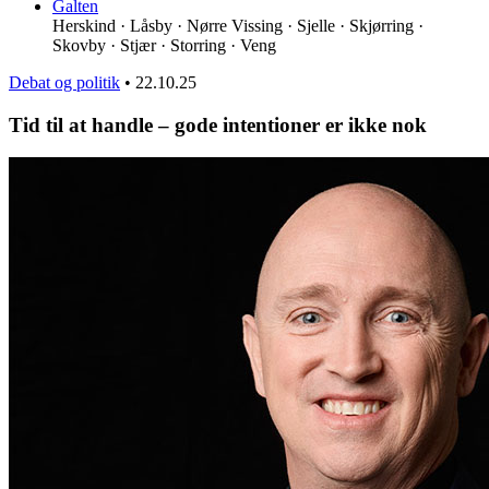
Galten
Herskind · Låsby · Nørre Vissing · Sjelle · Skjørring ·
Skovby · Stjær · Storring · Veng
Debat og politik
•
22.10.25
Tid til at handle – gode intentioner er ikke nok