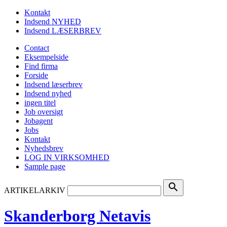
Kontakt
Indsend NYHED
Indsend LÆSERBREV
Contact
Eksempelside
Find firma
Forside
Indsend læserbrev
Indsend nyhed
ingen titel
Job oversigt
Jobagent
Jobs
Kontakt
Nyhedsbrev
LOG IN VIRKSOMHED
Sample page
search
ARTIKELARKIV
Skanderborg Netavis