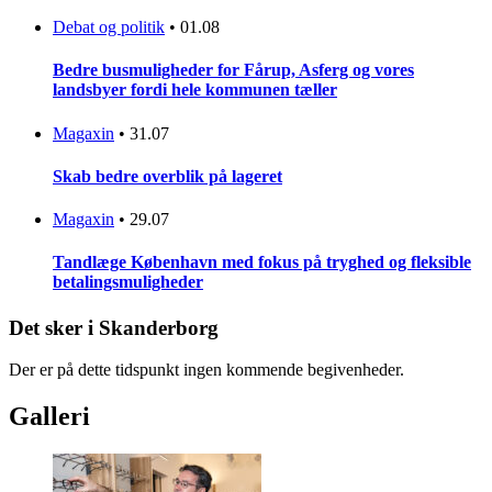
Debat og politik
•
01.08
Bedre busmuligheder for Fårup, Asferg og vores
landsbyer fordi hele kommunen tæller
Magaxin
•
31.07
Skab bedre overblik på lageret
Magaxin
•
29.07
Tandlæge København med fokus på tryghed og fleksible
betalingsmuligheder
Det sker i Skanderborg
Der er på dette tidspunkt ingen kommende begivenheder.
Galleri