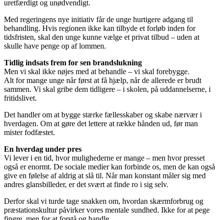
uretfærdigt og unødvendigt.
Med regeringens nye initiativ får de unge hurtigere adgang til
behandling. Hvis regionen ikke kan tilbyde et forløb inden for
tidsfristen, skal den unge kunne vælge et privat tilbud – uden at
skulle have penge op af lommen.
Tidlig indsats frem for sen brandslukning
Men vi skal ikke nøjes med at behandle – vi skal forebygge.
Alt for mange unge når først at få hjælp, når de allerede er brudt
sammen. Vi skal gribe dem tidligere – i skolen, på uddannelserne, i
fritidslivet.
Det handler om at bygge stærke fællesskaber og skabe nærvær i
hverdagen. Om at gøre det lettere at række hånden ud, før man
mister fodfæstet.
En hverdag under pres
Vi lever i en tid, hvor mulighederne er mange – men hvor presset
også er enormt. De sociale medier kan forbinde os, men de kan også
give en følelse af aldrig at slå til. Når man konstant måler sig med
andres glansbilleder, er det svært at finde ro i sig selv.
Derfor skal vi turde tage snakken om, hvordan skærmforbrug og
præstationskultur påvirker vores mentale sundhed. Ikke for at pege
fingre, men for at forstå og handle.