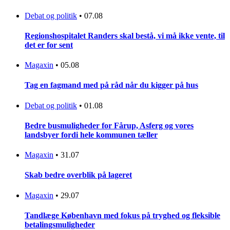
Debat og politik
•
07.08
Regionshospitalet Randers skal bestå, vi må ikke vente, til
det er for sent
Magaxin
•
05.08
Tag en fagmand med på råd når du kigger på hus
Debat og politik
•
01.08
Bedre busmuligheder for Fårup, Asferg og vores
landsbyer fordi hele kommunen tæller
Magaxin
•
31.07
Skab bedre overblik på lageret
Magaxin
•
29.07
Tandlæge København med fokus på tryghed og fleksible
betalingsmuligheder