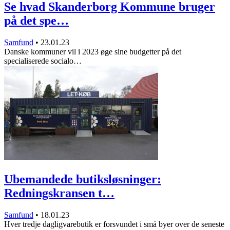
Se hvad Skanderborg Kommune bruger
på det spe…
Samfund
•
23.01.23
Danske kommuner vil i 2023 øge sine budgetter på det
specialiserede socialo…
Ubemandede butiksløsninger:
Redningskransen t…
Samfund
•
18.01.23
Hver tredje dagligvarebutik er forsvundet i små byer over de seneste