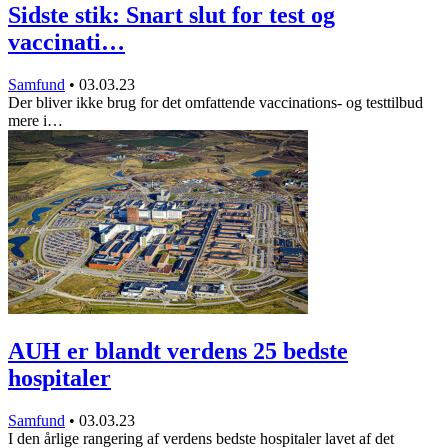
Sidste stik: Snart slut for test og
vaccinati…
Samfund
•
03.03.23
Der bliver ikke brug for det omfattende vaccinations- og testtilbud
mere i…
AUH er blandt verdens 25 bedste
hospitaler
Samfund
•
03.03.23
I den årlige rangering af verdens bedste hospitaler lavet af det