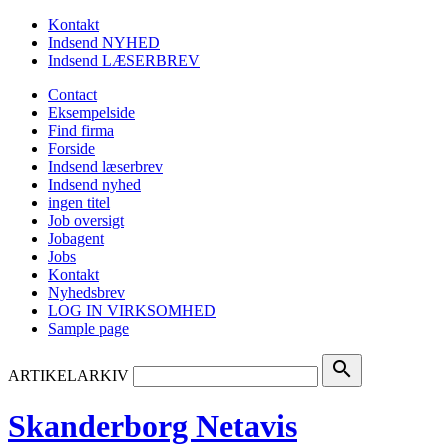
Kontakt
Indsend NYHED
Indsend LÆSERBREV
Contact
Eksempelside
Find firma
Forside
Indsend læserbrev
Indsend nyhed
ingen titel
Job oversigt
Jobagent
Jobs
Kontakt
Nyhedsbrev
LOG IN VIRKSOMHED
Sample page
search
ARTIKELARKIV
Skanderborg Netavis