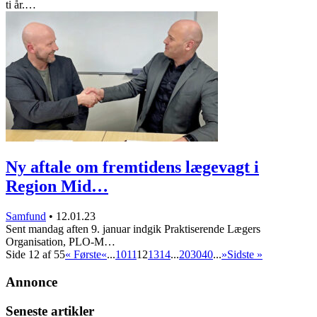
ti år.…
Ny aftale om fremtidens lægevagt i
Region Mid…
Samfund
•
12.01.23
Sent mandag aften 9. januar indgik Praktiserende Lægers
Organisation, PLO-M…
Side 12 af 55
« Første
«
...
10
11
12
13
14
...
20
30
40
...
»
Sidste »
Annonce
Seneste artikler