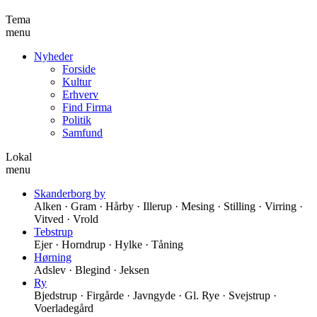
Tema
menu
Nyheder
Forside
Kultur
Erhverv
Find Firma
Politik
Samfund
Lokal
menu
Skanderborg by
Alken · Gram · Hårby · Illerup · Mesing · Stilling · Virring ·
Vitved · Vrold
Tebstrup
Ejer · Horndrup · Hylke · Tåning
Hørning
Adslev · Blegind · Jeksen
Ry
Bjedstrup · Firgårde · Javngyde · Gl. Rye · Svejstrup ·
Voerladegård