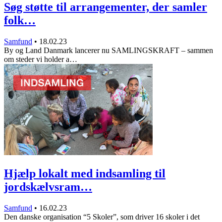
Søg støtte til arrangementer, der samler
folk…
Samfund
•
18.02.23
By og Land Danmark lancerer nu SAMLINGSKRAFT – sammen
om steder vi holder a…
Hjælp lokalt med indsamling til
jordskælvsram…
Samfund
•
16.02.23
Den danske organisation “5 Skoler”, som driver 16 skoler i det