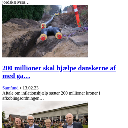
jordskælvsra…
200 millioner skal hjælpe danskerne af
med ga…
Samfund
•
13.02.23
Aftale om inflationshjælp sætter 200 millioner kroner i
afkoblingsordningen…