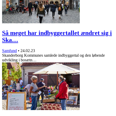
Så meget har indbyggertallet ændret sig i
Ska…
Samfund
•
24.02.23
Skanderborg Kommunes samlede indbyggertal og den løbende
udvikling i bosætn…