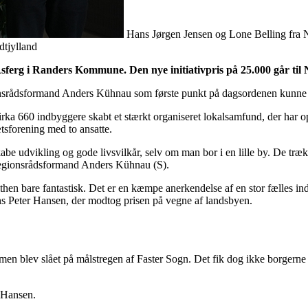
Hans Jørgen Jensen og Lone Belling fra 
dtjylland
il Asferg i Randers Kommune. Den nye initiativpris på 25.000 går t
nsrådsformand Anders Kühnau som første punkt på dagsordenen kunne af
irka 660 indbyggere skabt et stærkt organiseret lokalsamfund, der har 
rætsforening med to ansatte.
abe udvikling og gode livsvilkår, selv om man bor i en lille by. De træk
r regionsrådsformand Anders Kühnau (S).
then bare fantastisk. Det er en kæmpe anerkendelse af en stor fælles inds
 Jens Peter Hansen, der modtog prisen på vegne af landsbyen.
 men blev slået på målstregen af Faster Sogn. Det fik dog ikke borgerne i
r Hansen.