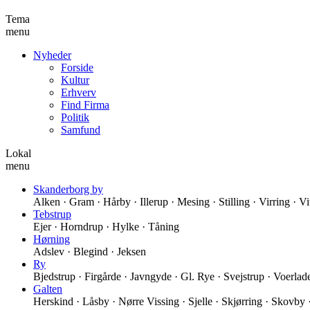
Tema
menu
Nyheder
Forside
Kultur
Erhverv
Find Firma
Politik
Samfund
Lokal
menu
Skanderborg by
Alken · Gram · Hårby · Illerup · Mesing · Stilling · Virring · V
Tebstrup
Ejer · Horndrup · Hylke · Tåning
Hørning
Adslev · Blegind · Jeksen
Ry
Bjedstrup · Firgårde · Javngyde · Gl. Rye · Svejstrup · Voerlad
Galten
Herskind · Låsby · Nørre Vissing · Sjelle · Skjørring · Skovby ·