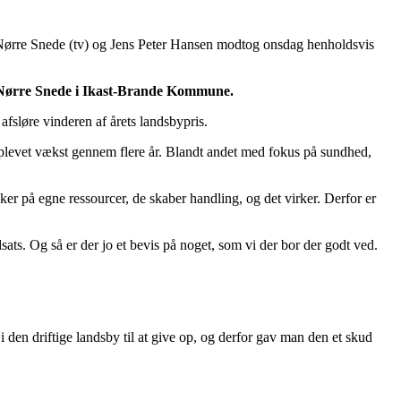
Nørre Snede (tv) og Jens Peter Hansen modtog onsdag henholdsvis
il Nørre Snede i Ikast-Brande Kommune.
sløre vinderen af årets landsbypris.
oplevet vækst gennem flere år. Blandt andet med fokus på sundhed,
ker på egne ressourcer, de skaber handling, og det virker. Derfor er
ats. Og så er der jo et bevis på noget, som vi der bor der godt ved.
 den driftige landsby til at give op, og derfor gav man den et skud