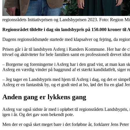
regionsrådets Initiativprisen og Landsbyprisen 2023. Foto: Region Mi
Regionsrådet tildelte i dag sin landsbypris på 150.000 kroner t
Dagens regionsrådsmøde startede med klapsalver og fejring, da regio
Prisen går i år til landsbyen Asferg i Randers Kommune. Her har de c
trivsel og aktiviteter for hele familien samt en professionelt drevet id
– Borgerne og foreningerne i Asferg har i den grad vist, at man kan sk
Asferg en værdig vinder på baggrund af et stærkt kandidatfelt, sige
– Jeg tager en Landsbypris med hjem til Asferg i dag, og det er simpel
Asferg er en fantastisk by, og et godt sted at bo, lød det fra en glad
Anden gang er lykkens gang
Asferg var også sidste år med i opløbet til regionsrådets Landsbypris,
igen i år. Og det gav som bekendt pote.
Men der er også sket meget bare i det forløbne år, forklarer Jens Pete