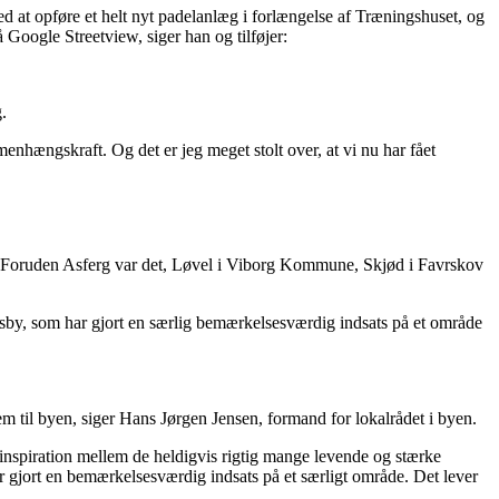
med at opføre et helt nyt padelanlæg i forlængelse af Træningshuset, og
Google Streetview, siger han og tilføjer:
.
enhængskraft. Og det er jeg meget stolt over, at vi nu har fået
ister. Foruden Asferg var det, Løvel i Viborg Kommune, Skjød i Favrskov
andsby, som har gjort en særlig bemærkelsesværdig indsats på et område
jem til byen, siger Hans Jørgen Jensen, formand for lokalrådet i byen.
inspiration mellem de heldigvis rigtig mange levende og stærke
 har gjort en bemærkelsesværdig indsats på et særligt område. Det lever