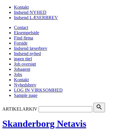
Kontakt
Indsend NYHED
Indsend LÆSERBREV
Contact
Eksempelside
Find firma
Forside
Indsend læserbrev
Indsend nyhed
ingen titel
Job oversigt
Jobagent
Jobs
Kontakt
Nyhedsbrev
LOG IN VIRKSOMHED
Sample page
search
ARTIKELARKIV
Skanderborg Netavis