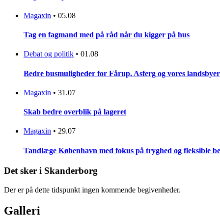
Magaxin
•
05.08
Tag en fagmand med på råd når du kigger på hus
Debat og politik
•
01.08
Bedre busmuligheder for Fårup, Asferg og vores landsbyer
Magaxin
•
31.07
Skab bedre overblik på lageret
Magaxin
•
29.07
Tandlæge København med fokus på tryghed og fleksible be
Det sker i Skanderborg
Der er på dette tidspunkt ingen kommende begivenheder.
Galleri