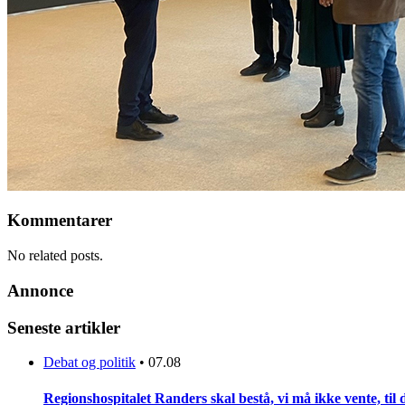
Kommentarer
No related posts.
Annonce
Seneste artikler
Debat og politik
•
07.08
Regionshospitalet Randers skal bestå, vi må ikke vente, til d