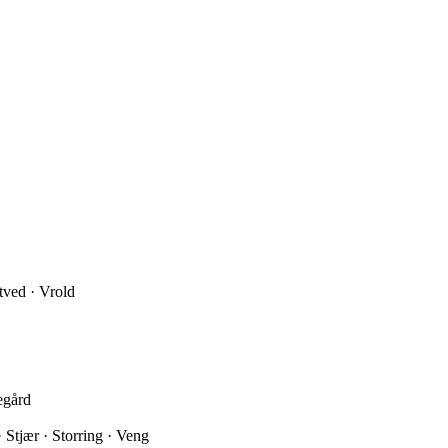
itved · Vrold
egård
 Stjær · Storring · Veng