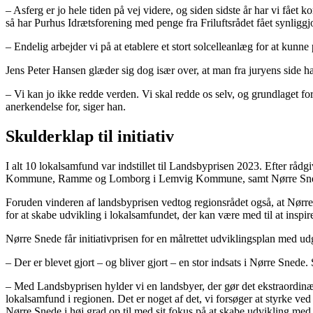
– Asferg er jo hele tiden på vej videre, og siden sidste år har vi fået
så har Purhus Idrætsforening med penge fra Friluftsrådet fået synligg
– Endelig arbejder vi på at etablere et stort solcelleanlæg for at kunne
Jens Peter Hansen glæder sig dog især over, at man fra juryens side ha
– Vi kan jo ikke redde verden. Vi skal redde os selv, og grundlaget fo
anerkendelse for, siger han.
Skulderklap til initiativ
I alt 10 lokalsamfund var indstillet til Landsbyprisen 2023. Efter rådg
Kommune, Ramme og Lomborg i Lemvig Kommune, samt Nørre Sne
Foruden vinderen af landsbyprisen vedtog regionsrådet også, at Nørre S
for at skabe udvikling i lokalsamfundet, der kan være med til at inspir
Nørre Snede får initiativprisen for en målrettet udviklingsplan med 
– Der er blevet gjort – og bliver gjort – en stor indsats i Nørre Snede
– Med Landsbyprisen hylder vi en landsbyer, der gør det ekstraordinæ
lokalsamfund i regionen. Det er noget af det, vi forsøger at styrke ved
Nørre Snede i høj grad op til med sit fokus på at skabe udvikling m