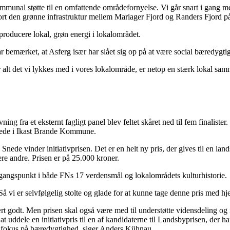
 kommunal støtte til en omfattende områdefornyelse. Vi går snart i gang 
jort den grønne infrastruktur mellem Mariager Fjord og Randers Fjord på 
 producere lokal, grøn energi i lokalområdet.
r bemærket, at Asferg især har slået sig op på at være social bæredygtig
r alt det vi lykkes med i vores lokalområde, er netop en stærk lokal samm
ivning fra et eksternt fagligt panel blev feltet skåret ned til fem final
de i Ikast Brande Kommune.
nede vinder initiativprisen. Det er en helt ny pris, der gives til en l
ere andre. Prisen er på 25.000 kroner.
udgangspunkt i både FNs 17 verdensmål og lokalområdets kulturhistorie.
. Så vi er selvfølgelig stolte og glade for at kunne tage denne pris med h
rt godt. Men prisen skal også være med til understøtte vidensdeling og 
 at uddele en initiativpris til en af kandidaterne til Landsbyprisen, der
ed fokus på bæredygtighed, siger Anders Kühnau.