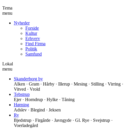
Tema
menu
Nyheder
Forside
Kultur
Erhverv
Find Firma
Politik
Samfund
Lokal
menu
Skanderborg by
Alken · Gram · Hårby · Illerup · Mesing · Stilling · Virring ·
Vitved · Vrold
Tebstrup
Ejer · Horndrup · Hylke · Tåning
Hørning
Adslev · Blegind · Jeksen
Ry
Bjedstrup · Firgårde · Javngyde · Gl. Rye · Svejstrup ·
Voerladegård