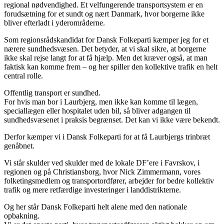
regional nødvendighed. Et velfungerende transportsystem er en
forudsætning for et sundt og nært Danmark, hvor borgerne ikke
bliver efterladt i yderområderne.
Som regionsrådskandidat for Dansk Folkeparti kæmper jeg for et
nærere sundhedsvæsen. Det betyder, at vi skal sikre, at borgerne
ikke skal rejse langt for at få hjælp. Men det kræver også, at man
faktisk kan komme frem – og her spiller den kollektive trafik en helt
central rolle.
Offentlig transport er sundhed.
For hvis man bor i Laurbjerg, men ikke kan komme til lægen,
speciallægen eller hospitalet uden bil, så bliver adgangen til
sundhedsvæsenet i praksis begrænset. Det kan vi ikke være bekendt.
Derfor kæmper vi i Dansk Folkeparti for at få Laurbjergs trinbræt
genåbnet.
Vi står skulder ved skulder med de lokale DF’ere i Favrskov, i
regionen og på Christiansborg, hvor Nick Zimmermann, vores
folketingsmedlem og transportordfører, arbejder for bedre kollektiv
trafik og mere retfærdige investeringer i landdistrikterne.
Og her står Dansk Folkeparti helt alene med den nationale
opbakning.