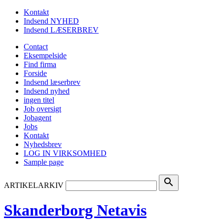
Kontakt
Indsend NYHED
Indsend LÆSERBREV
Contact
Eksempelside
Find firma
Forside
Indsend læserbrev
Indsend nyhed
ingen titel
Job oversigt
Jobagent
Jobs
Kontakt
Nyhedsbrev
LOG IN VIRKSOMHED
Sample page
search
ARTIKELARKIV
Skanderborg Netavis