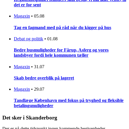
det er for sent
Magaxin
•
05.08
Tag en fagmand med på råd når du kigger på hus
Debat og politik
•
01.08
Bedre busmuligheder for Fårup, Asferg og vores
landsbyer fordi hele kommunen tæller
Magaxin
•
31.07
Skab bedre overblik på lageret
Magaxin
•
29.07
Tandlæge København med fokus på tryghed og fleksible
betalingsmuligheder
Det sker i Skanderborg
Der er på dette tidspunkt ingen kommende begivenheder.