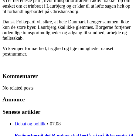
Vi er det eneste parti, hvor transportordføreren aktivt bakker op om
ønsket om et trinbræt i Laurbjerg og er klar til at løfte sagen helt op
til forhandlingsbordet på Christiansborg.
Dansk Folkeparti vil sikre, at hele Danmark hænger sammen, ikke
kun de store byer. Laurbjerg skal ikke glemmes. Borgerne fortjener
ordentlige transportmuligheder og adgang til sundhed, arbejde og
fællesskab.
Vi kæmper for nærhed, tryghed og lige muligheder uanset
postnummer.
Kommentarer
No related posts.
Annonce
Seneste artikler
Debat og politik
•
07.08
Regionshospitalet Randers skal bestå, vi må ikke vente, til