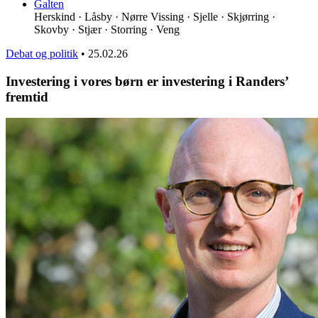
Galten
Herskind · Låsby · Nørre Vissing · Sjelle · Skjørring ·
Skovby · Stjær · Storring · Veng
Debat og politik
•
25.02.26
Investering i vores børn er investering i Randers’
fremtid