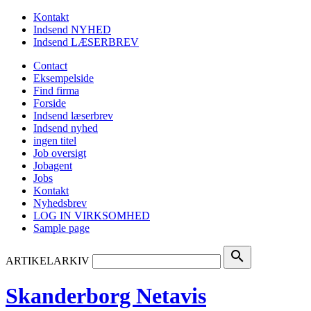
Kontakt
Indsend NYHED
Indsend LÆSERBREV
Contact
Eksempelside
Find firma
Forside
Indsend læserbrev
Indsend nyhed
ingen titel
Job oversigt
Jobagent
Jobs
Kontakt
Nyhedsbrev
LOG IN VIRKSOMHED
Sample page
search
ARTIKELARKIV
Skanderborg Netavis