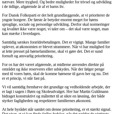
nærvær. Mere tryghed. Og bedre muligheder for trivsel og udvikling
i de tidlige, afgørende år af et barns liv.
For Dansk Folkeparti er det helt grundlæggende, at vi prioriterer de
yngste borgere. De første år betyder enormt meget for børns
sproglige, sociale og personlige udvikling. Derfor skal normeringer
og kvalitet ikke være noget, vi taler om – det skal være noget, man
kan mærke i hverdagen.
Samtidig sænkes forældrebetalingen. Det er vigtigt. Mange familier
oplever, at økonomien er blevet strammere. Når vi har mulighed for
at lette presset på børnefamilierne, skal vi gøre det. Det er sund
fornuft og ansvarlig prioritering.
For os har det været afgørende, at midlerne anvendes direkte på
området og ikke reserveres eller udskydes. Når der følger penge
med til vores børn, skal de komme børnene til gavn her og nu. Det
er et princip, vi står fast på.
Vi vil samtidig fremhæve det grundige og vedholdende arbejde, der
er lagt i sagen i Børn og Skoleudvalget. Her har Martin Guldmann
bidraget konstruktivt og målrettet til at sikre en løsning, der både
styrker fagligheden og respekterer familiernes økonomi.
At hele byrådet står samlet om denne prioritering, er et stærkt signal.
Det viser, at vi kan finde fælles fodslag, når det gælder de vigtigste