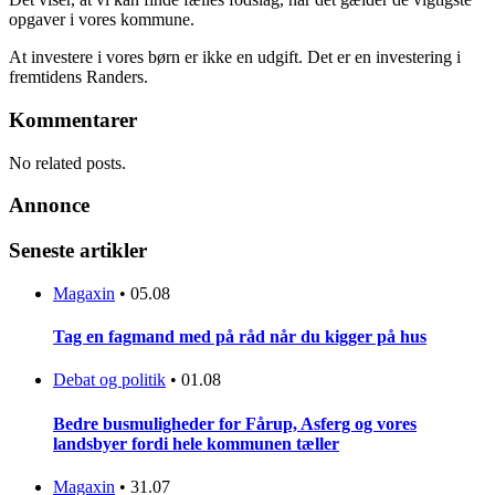
opgaver i vores kommune.
At investere i vores børn er ikke en udgift. Det er en investering i
fremtidens Randers.
Kommentarer
No related posts.
Annonce
Seneste artikler
Magaxin
•
05.08
Tag en fagmand med på råd når du kigger på hus
Debat og politik
•
01.08
Bedre busmuligheder for Fårup, Asferg og vores
landsbyer fordi hele kommunen tæller
Magaxin
•
31.07