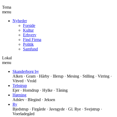
Tema
menu
Nyheder
Forside
Kultur
Erhverv
Find Firma
Politik
Samfund
Lokal
menu
Skanderborg by
Alken · Gram · Hårby · Illerup · Mesing · Stilling · Virring ·
Vitved · Vrold
Tebstrup
Ejer · Horndrup · Hylke · Tåning
Hørning
Adslev · Blegind · Jeksen
Ry
Bjedstrup · Firgårde · Javngyde · Gl. Rye · Svejstrup ·
Voerladegård