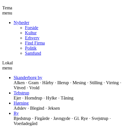
Tema
menu
Nyheder
Forside
Kultur
Erhverv
Find Firma
Politik
Samfund
Lokal
menu
Skanderborg by
Alken · Gram · Hårby · Illerup · Mesing · Stilling · Virring ·
Vitved · Vrold
Tebstrup
Ejer · Horndrup · Hylke · Tåning
Hørning
Adslev · Blegind · Jeksen
Ry
Bjedstrup · Firgårde · Javngyde · Gl. Rye · Svejstrup ·
Voerladegård