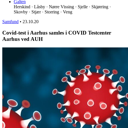
Galten
Herskind · Låsby · Nørre Vissing · Sjelle · Skjørring ·
Skovby · Stjær · Storring · Veng
Samfund
•
23.10.20
Covid-test i Aarhus samles i COVID Testcenter
Aarhus ved AUH