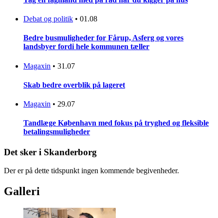
Debat og politik
•
01.08
Bedre busmuligheder for Fårup, Asferg og vores
landsbyer fordi hele kommunen tæller
Magaxin
•
31.07
Skab bedre overblik på lageret
Magaxin
•
29.07
Tandlæge København med fokus på tryghed og fleksible
betalingsmuligheder
Det sker i Skanderborg
Der er på dette tidspunkt ingen kommende begivenheder.
Galleri