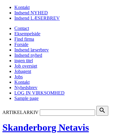
Kontakt
Indsend NYHED
Indsend LÆSERBREV
Contact
Eksempelside
Find firma
Forside
Indsend læserbrev
Indsend nyhed
ingen titel
Job oversigt
Jobagent
Jobs
Kontakt
Nyhedsbrev
LOG IN VIRKSOMHED
Sample page
search
ARTIKELARKIV
Skanderborg Netavis