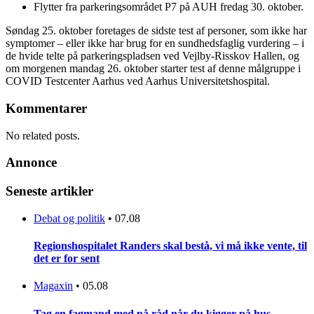
Flytter fra parkeringsområdet P7 på AUH fredag 30. oktober.
Søndag 25. oktober foretages de sidste test af personer, som ikke har
symptomer – eller ikke har brug for en sundhedsfaglig vurdering – i
de hvide telte på parkeringspladsen ved Vejlby-Risskov Hallen, og
om morgenen mandag 26. oktober starter test af denne målgruppe i
COVID Testcenter Aarhus ved Aarhus Universitetshospital.
Kommentarer
No related posts.
Annonce
Seneste artikler
Debat og politik
•
07.08
Regionshospitalet Randers skal bestå, vi må ikke vente, til
det er for sent
Magaxin
•
05.08
Tag en fagmand med på råd når du kigger på hus