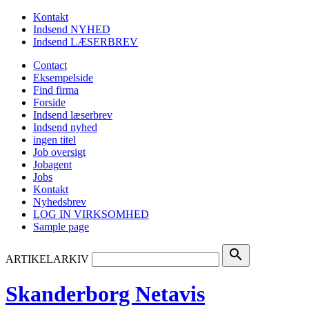
Kontakt
Indsend NYHED
Indsend LÆSERBREV
Contact
Eksempelside
Find firma
Forside
Indsend læserbrev
Indsend nyhed
ingen titel
Job oversigt
Jobagent
Jobs
Kontakt
Nyhedsbrev
LOG IN VIRKSOMHED
Sample page
search
ARTIKELARKIV
Skanderborg Netavis