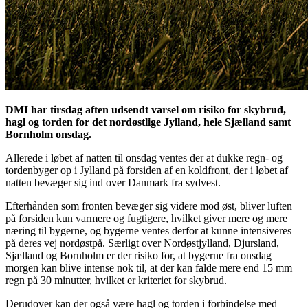
DMI har tirsdag aften udsendt varsel om risiko for skybrud,
hagl og torden for det nordøstlige Jylland, hele Sjælland samt
Bornholm onsdag.
Allerede i løbet af natten til onsdag ventes der at dukke regn- og
tordenbyger op i Jylland på forsiden af en koldfront, der i løbet af
natten bevæger sig ind over Danmark fra sydvest.
Efterhånden som fronten bevæger sig videre mod øst, bliver luften
på forsiden kun varmere og fugtigere, hvilket giver mere og mere
næring til bygerne, og bygerne ventes derfor at kunne intensiveres
på deres vej nordøstpå. Særligt over Nordøstjylland, Djursland,
Sjælland og Bornholm er der risiko for, at bygerne fra onsdag
morgen kan blive intense nok til, at der kan falde mere end 15 mm
regn på 30 minutter, hvilket er kriteriet for skybrud.
Derudover kan der også være hagl og torden i forbindelse med