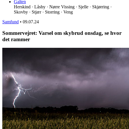
Galten
Herskind · Låsby · Nørre Vissing · Sjelle · Skjørring ·
Skovby · Stjær · Storring · Veng
Samfund
•
09.07.24
Sommervejret: Varsel om skybrud onsdag, se hvor
det rammer