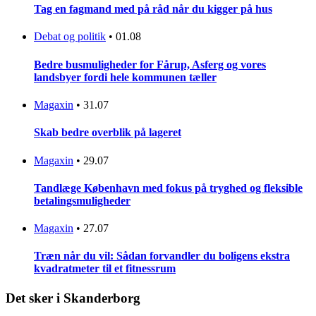
Tag en fagmand med på råd når du kigger på hus
Debat og politik
•
01.08
Bedre busmuligheder for Fårup, Asferg og vores
landsbyer fordi hele kommunen tæller
Magaxin
•
31.07
Skab bedre overblik på lageret
Magaxin
•
29.07
Tandlæge København med fokus på tryghed og fleksible
betalingsmuligheder
Magaxin
•
27.07
Træn når du vil: Sådan forvandler du boligens ekstra
kvadratmeter til et fitnessrum
Det sker i Skanderborg