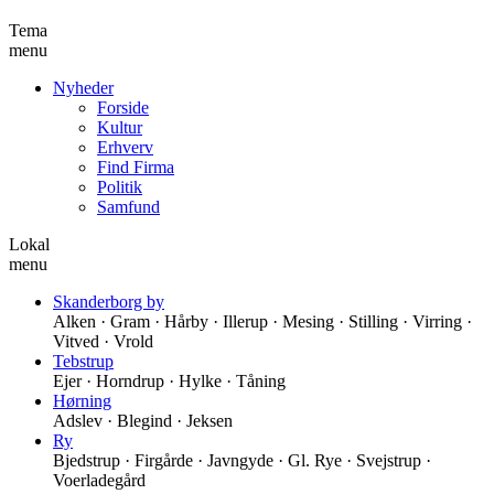
Tema
menu
Nyheder
Forside
Kultur
Erhverv
Find Firma
Politik
Samfund
Lokal
menu
Skanderborg by
Alken · Gram · Hårby · Illerup · Mesing · Stilling · Virring ·
Vitved · Vrold
Tebstrup
Ejer · Horndrup · Hylke · Tåning
Hørning
Adslev · Blegind · Jeksen
Ry
Bjedstrup · Firgårde · Javngyde · Gl. Rye · Svejstrup ·
Voerladegård