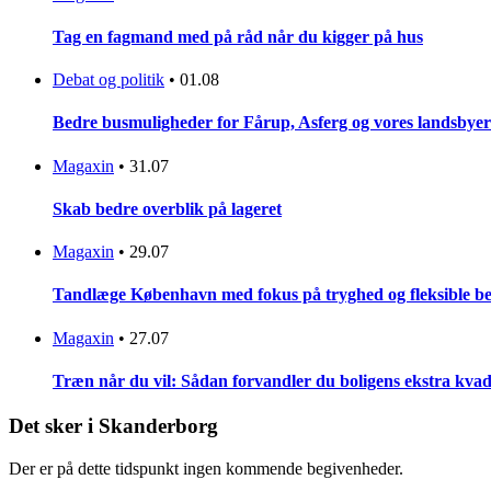
Tag en fagmand med på råd når du kigger på hus
Debat og politik
•
01.08
Bedre busmuligheder for Fårup, Asferg og vores landsbyer
Magaxin
•
31.07
Skab bedre overblik på lageret
Magaxin
•
29.07
Tandlæge København med fokus på tryghed og fleksible be
Magaxin
•
27.07
Træn når du vil: Sådan forvandler du boligens ekstra kvadr
Det sker i Skanderborg
Der er på dette tidspunkt ingen kommende begivenheder.