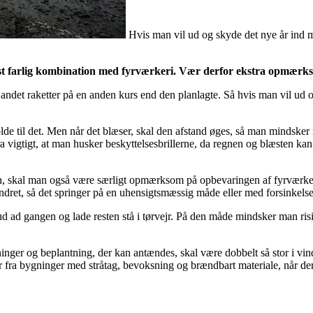
Hvis man vil ud og skyde det nye år ind
rst farlig kombination med fyrværkeri. Vær derfor ekstra opmærks
 andet raketter på en anden kurs end den planlagte. Så hvis man vil ud 
lde til det. Men når det blæser, skal den afstand øges, så man mindsker
a vigtigt, at man husker beskyttelsesbrillerne, da regnen og blæsten kan f
ften, skal man også være særligt opmærksom på opbevaringen af fyrværkeri
ændret, så det springer på en uhensigtsmæssig måde eller med forsinkelse
ud ad gangen og lade resten stå i tørvejr. På den måde mindsker man risi
ger og beplantning, der kan antændes, skal være dobbelt så stor i vind
 fra bygninger med stråtag, bevoksning og brændbart materiale, når der 