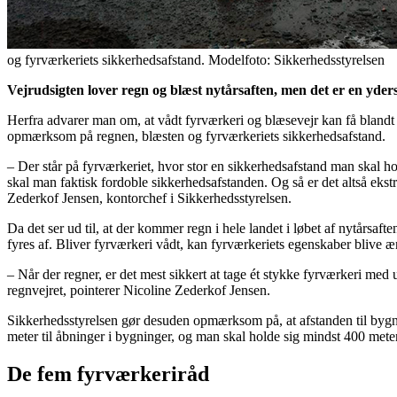
og fyrværkeriets sikkerhedsafstand. Modelfoto: Sikkerhedsstyrelsen
Vejrudsigten lover regn og blæst nytårsaften, men det er en yde
Herfra advarer man om, at vådt fyrværkeri og blæsevejr kan få blandt
opmærksom på regnen, blæsten og fyrværkeriets sikkerhedsafstand.
– Der står på fyrværkeriet, hvor stor en sikkerhedsafstand man skal ho
skal man faktisk fordoble sikkerhedsafstanden. Og så er det altså ekstr
Zederkof Jensen, kontorchef i Sikkerhedsstyrelsen.
Da det ser ud til, at der kommer regn i hele landet i løbet af nytårsa
fyres af. Bliver fyrværkeri vådt, kan fyrværkeriets egenskaber blive 
– Når der regner, er det mest sikkert at tage ét stykke fyrværkeri med 
regnvejret, pointerer Nicoline Zederkof Jensen.
Sikkerhedsstyrelsen gør desuden opmærksom på, at afstanden til bygnin
meter til åbninger i bygninger, og man skal holde sig mindst 400 meter
De fem fyrværkeriråd