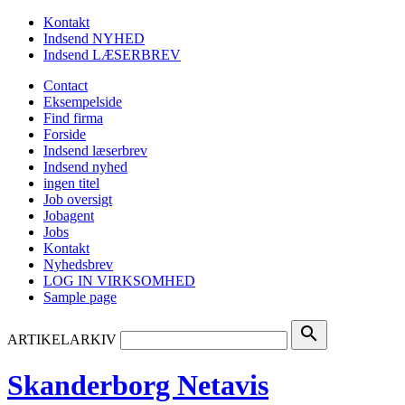
Kontakt
Indsend NYHED
Indsend LÆSERBREV
Contact
Eksempelside
Find firma
Forside
Indsend læserbrev
Indsend nyhed
ingen titel
Job oversigt
Jobagent
Jobs
Kontakt
Nyhedsbrev
LOG IN VIRKSOMHED
Sample page
search
ARTIKELARKIV
Skanderborg Netavis