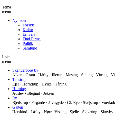
Tema
menu
Nyheder
Forside
Kultur
Erhverv
Find Firma
Politik
Samfund
Lokal
menu
Skanderborg by
Alken · Gram · Hårby · Illerup · Mesing · Stilling · Virring · V
Tebstrup
Ejer · Horndrup · Hylke · Tåning
Hørning
Adslev · Blegind · Jeksen
Ry
Bjedstrup · Firgårde · Javngyde · Gl. Rye · Svejstrup · Voerlad
Galten
Herskind · Låsby · Nørre Vissing · Sjelle · Skjørring · Skovby ·