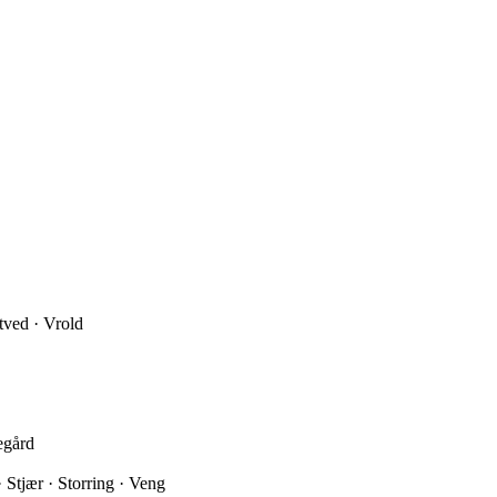
itved · Vrold
egård
 Stjær · Storring · Veng