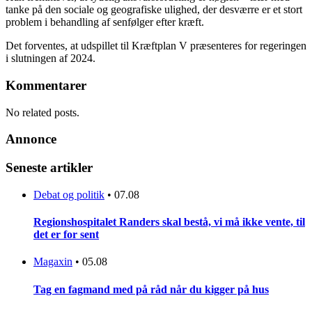
tanke på den sociale og geografiske ulighed, der desværre er et stort
problem i behandling af senfølger efter kræft.
Det forventes, at udspillet til Kræftplan V præsenteres for regeringen
i slutningen af 2024.
Kommentarer
No related posts.
Annonce
Seneste artikler
Debat og politik
•
07.08
Regionshospitalet Randers skal bestå, vi må ikke vente, til
det er for sent
Magaxin
•
05.08
Tag en fagmand med på råd når du kigger på hus