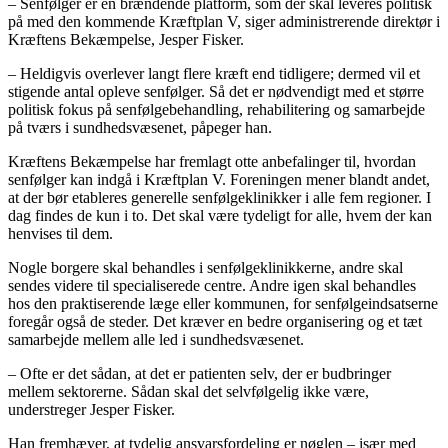
– Senfølger er en brændende platform, som der skal leveres politisk
på med den kommende Kræftplan V, siger administrerende direktør i
Kræftens Bekæmpelse, Jesper Fisker.
– Heldigvis overlever langt flere kræft end tidligere; dermed vil et
stigende antal opleve senfølger. Så det er nødvendigt med et større
politisk fokus på senfølgebehandling, rehabilitering og samarbejde
på tværs i sundhedsvæsenet, påpeger han.
Kræftens Bekæmpelse har fremlagt otte anbefalinger til, hvordan
senfølger kan indgå i Kræftplan V. Foreningen mener blandt andet,
at der bør etableres generelle senfølgeklinikker i alle fem regioner. I
dag findes de kun i to. Det skal være tydeligt for alle, hvem der kan
henvises til dem.
Nogle borgere skal behandles i senfølgeklinikkerne, andre skal
sendes videre til specialiserede centre. Andre igen skal behandles
hos den praktiserende læge eller kommunen, for senfølgeindsatserne
foregår også de steder. Det kræver en bedre organisering og et tæt
samarbejde mellem alle led i sundhedsvæsenet.
– Ofte er det sådan, at det er patienten selv, der er budbringer
mellem sektorerne. Sådan skal det selvfølgelig ikke være,
understreger Jesper Fisker.
Han fremhæver, at tydelig ansvarsfordeling er nøglen – især med