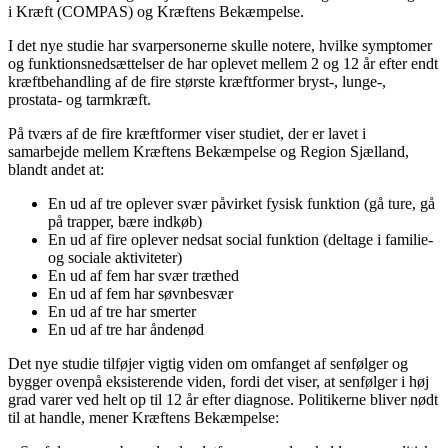
i Kræft (COMPAS) og Kræftens Bekæmpelse.
I det nye studie har svarpersonerne skulle notere, hvilke symptomer
og funktionsnedsættelser de har oplevet mellem 2 og 12 år efter endt
kræftbehandling af de fire største kræftformer bryst-, lunge-,
prostata- og tarmkræft.
På tværs af de fire kræftformer viser studiet, der er lavet i
samarbejde mellem Kræftens Bekæmpelse og Region Sjælland,
blandt andet at:
En ud af tre oplever svær påvirket fysisk funktion (gå ture, gå
på trapper, bære indkøb)
En ud af fire oplever nedsat social funktion (deltage i familie-
og sociale aktiviteter)
En ud af fem har svær træthed
En ud af fem har søvnbesvær
En ud af tre har smerter
En ud af tre har åndenød
Det nye studie tilføjer vigtig viden om omfanget af senfølger og
bygger ovenpå eksisterende viden, fordi det viser, at senfølger i høj
grad varer ved helt op til 12 år efter diagnose. Politikerne bliver nødt
til at handle, mener Kræftens Bekæmpelse: