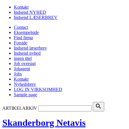
Kontakt
Indsend NYHED
Indsend LÆSERBREV
Contact
Eksempelside
Find firma
Forside
Indsend læserbrev
Indsend nyhed
ingen titel
Job oversigt
Jobagent
Jobs
Kontakt
Nyhedsbrev
LOG IN VIRKSOMHED
Sample page
search
ARTIKELARKIV
Skanderborg Netavis