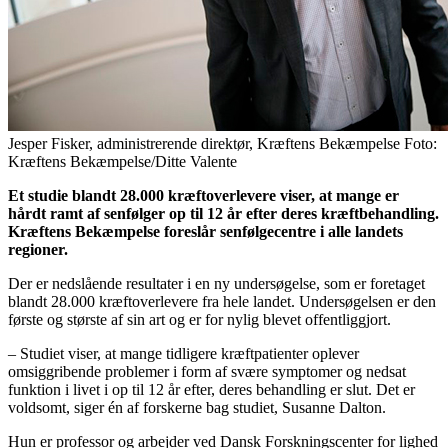
Jesper Fisker, administrerende direktør, Kræftens Bekæmpelse Foto:
Kræftens Bekæmpelse/Ditte Valente
Et studie blandt 28.000 kræftoverlevere viser, at mange er
hårdt ramt af senfølger op til 12 år efter deres kræftbehandling.
Kræftens Bekæmpelse foreslår senfølgecentre i alle landets
regioner.
Der er nedslående resultater i en ny undersøgelse, som er foretaget
blandt 28.000 kræftoverlevere fra hele landet. Undersøgelsen er den
første og største af sin art og er for nylig blevet offentliggjort.
– Studiet viser, at mange tidligere kræftpatienter oplever
omsiggribende problemer i form af svære symptomer og nedsat
funktion i livet i op til 12 år efter, deres behandling er slut. Det er
voldsomt, siger én af forskerne bag studiet, Susanne Dalton.
Hun er professor og arbejder ved Dansk Forskningscenter for lighed