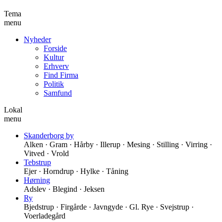
Tema
menu
Nyheder
Forside
Kultur
Erhverv
Find Firma
Politik
Samfund
Lokal
menu
Skanderborg by
Alken · Gram · Hårby · Illerup · Mesing · Stilling · Virring ·
Vitved · Vrold
Tebstrup
Ejer · Horndrup · Hylke · Tåning
Hørning
Adslev · Blegind · Jeksen
Ry
Bjedstrup · Firgårde · Javngyde · Gl. Rye · Svejstrup ·
Voerladegård