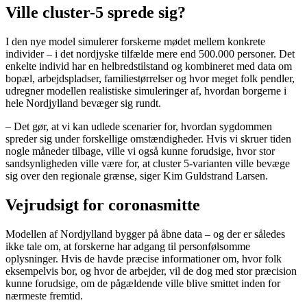
Ville cluster-5 sprede sig?
I den nye model simulerer forskerne mødet mellem konkrete
individer – i det nordjyske tilfælde mere end 500.000 personer. Det
enkelte individ har en helbredstilstand og kombineret med data om
bopæl, arbejdspladser, familiestørrelser og hvor meget folk pendler,
udregner modellen realistiske simuleringer af, hvordan borgerne i
hele Nordjylland bevæger sig rundt.
– Det gør, at vi kan udlede scenarier for, hvordan sygdommen
spreder sig under forskellige omstændigheder. Hvis vi skruer tiden
nogle måneder tilbage, ville vi også kunne forudsige, hvor stor
sandsynligheden ville være for, at cluster 5-varianten ville bevæge
sig over den regionale grænse, siger Kim Guldstrand Larsen.
Vejrudsigt for coronasmitte
Modellen af Nordjylland bygger på åbne data – og der er således
ikke tale om, at forskerne har adgang til personfølsomme
oplysninger. Hvis de havde præcise informationer om, hvor folk
eksempelvis bor, og hvor de arbejder, vil de dog med stor præcision
kunne forudsige, om de pågældende ville blive smittet inden for
nærmeste fremtid.