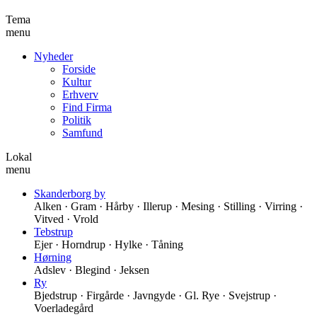
Tema
menu
Nyheder
Forside
Kultur
Erhverv
Find Firma
Politik
Samfund
Lokal
menu
Skanderborg by
Alken · Gram · Hårby · Illerup · Mesing · Stilling · Virring ·
Vitved · Vrold
Tebstrup
Ejer · Horndrup · Hylke · Tåning
Hørning
Adslev · Blegind · Jeksen
Ry
Bjedstrup · Firgårde · Javngyde · Gl. Rye · Svejstrup ·
Voerladegård