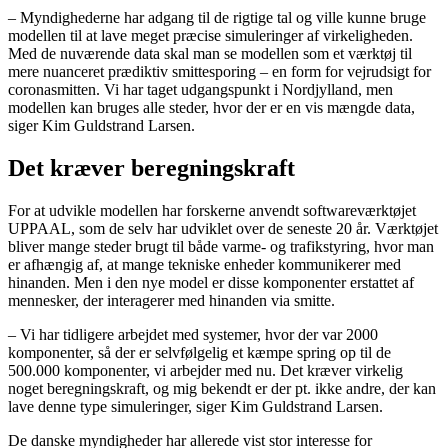
– Myndighederne har adgang til de rigtige tal og ville kunne bruge
modellen til at lave meget præcise simuleringer af virkeligheden.
Med de nuværende data skal man se modellen som et værktøj til
mere nuanceret prædiktiv smittesporing – en form for vejrudsigt for
coronasmitten. Vi har taget udgangspunkt i Nordjylland, men
modellen kan bruges alle steder, hvor der er en vis mængde data,
siger Kim Guldstrand Larsen.
Det kræver beregningskraft
For at udvikle modellen har forskerne anvendt softwareværktøjet
UPPAAL, som de selv har udviklet over de seneste 20 år. Værktøjet
bliver mange steder brugt til både varme- og trafikstyring, hvor man
er afhængig af, at mange tekniske enheder kommunikerer med
hinanden. Men i den nye model er disse komponenter erstattet af
mennesker, der interagerer med hinanden via smitte.
– Vi har tidligere arbejdet med systemer, hvor der var 2000
komponenter, så der er selvfølgelig et kæmpe spring op til de
500.000 komponenter, vi arbejder med nu. Det kræver virkelig
noget beregningskraft, og mig bekendt er der pt. ikke andre, der kan
lave denne type simuleringer, siger Kim Guldstrand Larsen.
De danske myndigheder har allerede vist stor interesse for