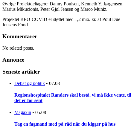
Øvrige Projektdeltagere: Danny Poulsen, Kenneth Y. Jørgensen,
Marius Mikucionis, Peter Gjøl Jensen og Marco Muniz.
Projektet BEO-COVID er støttet med 1,2 mio. kr. af Poul Due
Jensens Fond.
Kommentarer
No related posts.
Annonce
Seneste artikler
Debat og politik
•
07.08
Regionshospitalet Randers skal bestå, vi må ikke vente, til
det er for sent
Magaxin
•
05.08
Tag en fagmand med på råd når du kigger på hus