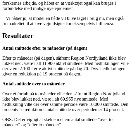
forskernes arbejde, og håbet er, at værktøjet også kan bruges i
forbindelse med mulige nye epidemier.
– Vi håber jo, at modellen både vil blive taget i brug nu, men også
fremadrettet til at lave vejrudsigter for eksempelvis influenza.
Resultater
Antal smittede efter to måneder (på dagen)
Efter to måneder (på dagen), såfremt Region Nordjylland ikke blev
lukket ned, være i alt 11.900 aktivt smittede. Med nedlukningen ville
der være 2.100 færre aktivt smittede på dag 70. Dvs. nedlukningen
giver en reduktion på 19 procent på dagen.
Antal smittede over to måneder
Over et forløb på to måneder ville der, såfremt Region Nordjylland
ikke blev lukket ned, være i alt 69.965 nye smittede. Med
nedlukning ville der over samme periode være 10.000 smittede. Den
procentvise reduktion i antal smittede over perioden er 14 procent.
OBS: Det er vigtigt at skelne mellem antal smittede ”over to
måneder” og ”efter to måneder”.