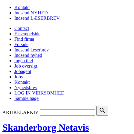
Kontakt
Indsend NYHED
Indsend LÆSERBREV
Contact
Eksempelside
Find firma
Forside
Indsend læserbrev
Indsend nyhed
ingen titel
Job oversigt
Jobagent
Jobs
Kontakt
Nyhedsbrev
LOG IN VIRKSOMHED
Sample page
search
ARTIKELARKIV
Skanderborg Netavis