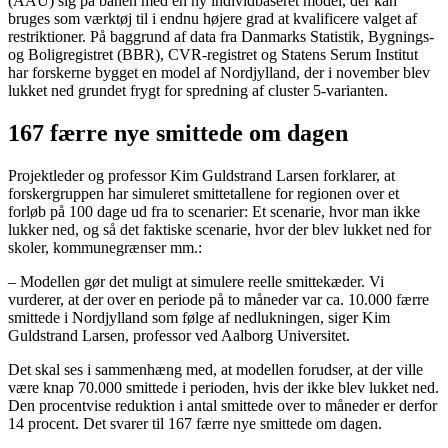
(AAU) sig på banen med en ny individbaseret model, der kan
bruges som værktøj til i endnu højere grad at kvalificere valget af
restriktioner. På baggrund af data fra Danmarks Statistik, Bygnings-
og Boligregistret (BBR), CVR-registret og Statens Serum Institut
har forskerne bygget en model af Nordjylland, der i november blev
lukket ned grundet frygt for spredning af cluster 5-varianten.
167 færre nye smittede om dagen
Projektleder og professor Kim Guldstrand Larsen forklarer, at
forskergruppen har simuleret smittetallene for regionen over et
forløb på 100 dage ud fra to scenarier: Et scenarie, hvor man ikke
lukker ned, og så det faktiske scenarie, hvor der blev lukket ned for
skoler, kommunegrænser mm.:
– Modellen gør det muligt at simulere reelle smittekæder. Vi
vurderer, at der over en periode på to måneder var ca. 10.000 færre
smittede i Nordjylland som følge af nedlukningen, siger Kim
Guldstrand Larsen, professor ved Aalborg Universitet.
Det skal ses i sammenhæng med, at modellen forudser, at der ville
være knap 70.000 smittede i perioden, hvis der ikke blev lukket ned.
Den procentvise reduktion i antal smittede over to måneder er derfor
14 procent. Det svarer til 167 færre nye smittede om dagen.