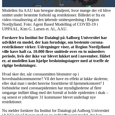
Modellen fra AAU kan beregne detaljeret, hvor mange der vil blive
smittet under bestemte forhold og restriktioner. Billedet er fra en
video-visualisering af den løbende smittespredning i Region
Nordjylland. Foto: Agent Based Modelling of COVID-19 i
UPPAAL, Kim G. Larsen et. Al., AAU.
Forskere fra Institut for Datalogi på Aalborg Universitet har
udviklet en model, der kan forudsige, om bestemte corona-
restriktioner virker. Udregninger viser, at Region Nordjylland
ville have haft ca. 10.000 flere smittede over en to måneders
periode, hvis der ikke var blevet lukket ned i november. Håbet
er, at modellen kan hjælpe beslutningstagere med at træffe de
rigtige beslutninger.
Hvad sker der, når coronasmitten blomstrer op i
hovedstadskommunerne? Vil det have en effekt at lukke skolerne,
eller skal man i stedet henvise forældrene til hjemmekontoret? I
forbindelse med coronaepidemien har myndighederne af flere
omgange indført tiltag med det formål at holde epidemien i skak –
og senest er yderligere 31 kommuner blevet underlagt nye
restriktioner.
Nu melder forskere fra Institut for Datalogi på Aalborg Universitet