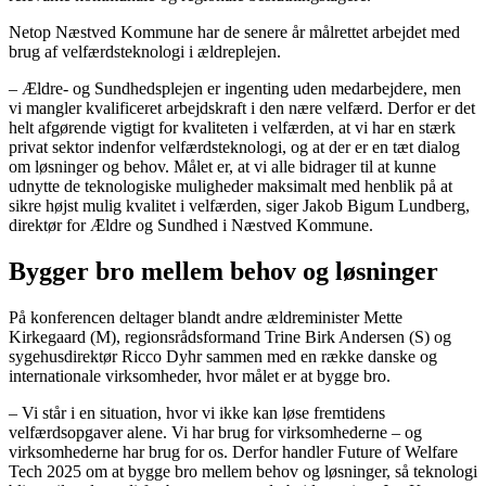
Netop Næstved Kommune har de senere år målrettet arbejdet med
brug af velfærdsteknologi i ældreplejen.
– Ældre- og Sundhedsplejen er ingenting uden medarbejdere, men
vi mangler kvalificeret arbejdskraft i den nære velfærd. Derfor er det
helt afgørende vigtigt for kvaliteten i velfærden, at vi har en stærk
privat sektor indenfor velfærdsteknologi, og at der er en tæt dialog
om løsninger og behov. Målet er, at vi alle bidrager til at kunne
udnytte de teknologiske muligheder maksimalt med henblik på at
sikre højst mulig kvalitet i velfærden, siger Jakob Bigum Lundberg,
direktør for Ældre og Sundhed i Næstved Kommune.
Bygger bro mellem behov og løsninger
På konferencen deltager blandt andre ældreminister Mette
Kirkegaard (M), regionsrådsformand Trine Birk Andersen (S) og
sygehusdirektør Ricco Dyhr sammen med en række danske og
internationale virksomheder, hvor målet er at bygge bro.
– Vi står i en situation, hvor vi ikke kan løse fremtidens
velfærdsopgaver alene. Vi har brug for virksomhederne – og
virksomhederne har brug for os. Derfor handler Future of Welfare
Tech 2025 om at bygge bro mellem behov og løsninger, så teknologi