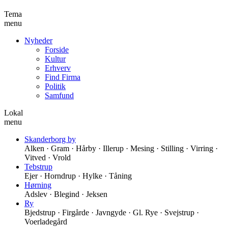
Tema
menu
Nyheder
Forside
Kultur
Erhverv
Find Firma
Politik
Samfund
Lokal
menu
Skanderborg by
Alken · Gram · Hårby · Illerup · Mesing · Stilling · Virring ·
Vitved · Vrold
Tebstrup
Ejer · Horndrup · Hylke · Tåning
Hørning
Adslev · Blegind · Jeksen
Ry
Bjedstrup · Firgårde · Javngyde · Gl. Rye · Svejstrup ·
Voerladegård