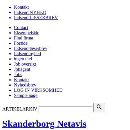
Kontakt
Indsend NYHED
Indsend LÆSERBREV
Contact
Eksempelside
Find firma
Forside
Indsend læserbrev
Indsend nyhed
ingen titel
Job oversigt
Jobagent
Jobs
Kontakt
Nyhedsbrev
LOG IN VIRKSOMHED
Sample page
search
ARTIKELARKIV
Skanderborg Netavis