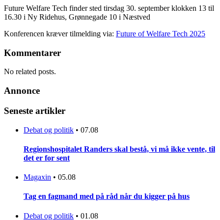
Future Welfare Tech finder sted tirsdag 30. september klokken 13 til
16.30 i Ny Ridehus, Grønnegade 10 i Næstved
Konferencen kræver tilmelding via:
Future of Welfare Tech 2025
Kommentarer
No related posts.
Annonce
Seneste artikler
Debat og politik
•
07.08
Regionshospitalet Randers skal bestå, vi må ikke vente, til
det er for sent
Magaxin
•
05.08
Tag en fagmand med på råd når du kigger på hus
Debat og politik
•
01.08