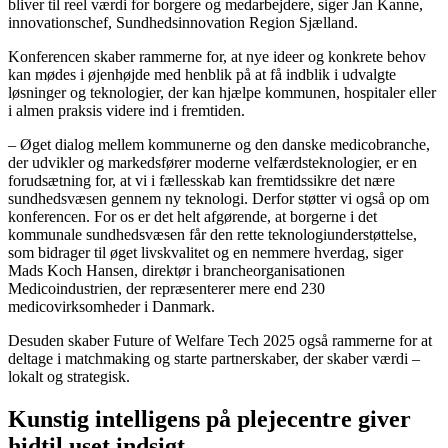
bliver til reel værdi for borgere og medarbejdere, siger Jan Kanne,
innovationschef, Sundhedsinnovation Region Sjælland.
Konferencen skaber rammerne for, at nye ideer og konkrete behov
kan mødes i øjenhøjde med henblik på at få indblik i udvalgte
løsninger og teknologier, der kan hjælpe kommunen, hospitaler eller
i almen praksis videre ind i fremtiden.
– Øget dialog mellem kommunerne og den danske medicobranche,
der udvikler og markedsfører moderne velfærdsteknologier, er en
forudsætning for, at vi i fællesskab kan fremtidssikre det nære
sundhedsvæsen gennem ny teknologi. Derfor støtter vi også op om
konferencen. For os er det helt afgørende, at borgerne i det
kommunale sundhedsvæsen får den rette teknologiunderstøttelse,
som bidrager til øget livskvalitet og en nemmere hverdag, siger
Mads Koch Hansen, direktør i brancheorganisationen
Medicoindustrien, der repræsenterer mere end 230
medicovirksomheder i Danmark.
Desuden skaber Future of Welfare Tech 2025 også rammerne for at
deltage i matchmaking og starte partnerskaber, der skaber værdi –
lokalt og strategisk.
Kunstig intelligens på plejecentre giver
hidtil uset indsigt