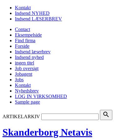
Kontakt
Indsend NYHED
Indsend LÆSERBREV
Contact
Eksempelside
Find firma
Forside
Indsend læserbrev
Indsend nyhed
ingen titel
Job oversigt
Jobagent
Jobs
Kontakt
Nyhedsbrev
LOG IN VIRKSOMHED
Sample page
search
ARTIKELARKIV
Skanderborg Netavis