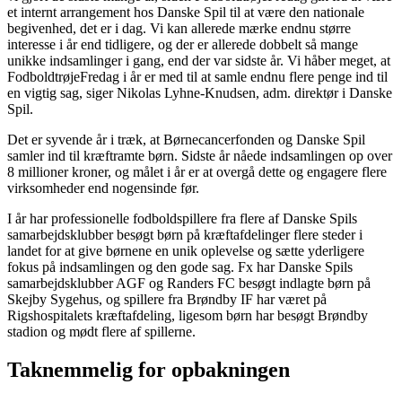
et internt arrangement hos Danske Spil til at være den nationale
begivenhed, det er i dag. Vi kan allerede mærke endnu større
interesse i år end tidligere, og der er allerede dobbelt så mange
unikke indsamlinger i gang, end der var sidste år. Vi håber meget, at
FodboldtrøjeFredag i år er med til at samle endnu flere penge ind til
en vigtig sag, siger Nikolas Lyhne-Knudsen, adm. direktør i Danske
Spil.
Det er syvende år i træk, at Børnecancerfonden og Danske Spil
samler ind til kræftramte børn. Sidste år nåede indsamlingen op over
8 millioner kroner, og målet i år er at overgå dette og engagere flere
virksomheder end nogensinde før.
I år har professionelle fodboldspillere fra flere af Danske Spils
samarbejdsklubber besøgt børn på kræftafdelinger flere steder i
landet for at give børnene en unik oplevelse og sætte yderligere
fokus på indsamlingen og den gode sag. Fx har Danske Spils
samarbejdsklubber AGF og Randers FC besøgt indlagte børn på
Skejby Sygehus, og spillere fra Brøndby IF har været på
Rigshospitalets kræftafdeling, ligesom børn har besøgt Brøndby
stadion og mødt flere af spillerne.
Taknemmelig for opbakningen