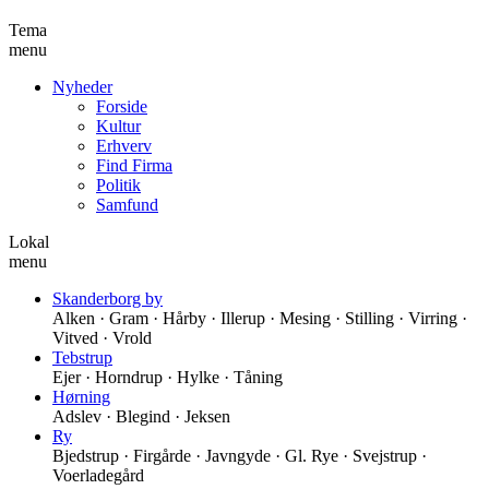
Tema
menu
Nyheder
Forside
Kultur
Erhverv
Find Firma
Politik
Samfund
Lokal
menu
Skanderborg by
Alken · Gram · Hårby · Illerup · Mesing · Stilling · Virring ·
Vitved · Vrold
Tebstrup
Ejer · Horndrup · Hylke · Tåning
Hørning
Adslev · Blegind · Jeksen
Ry
Bjedstrup · Firgårde · Javngyde · Gl. Rye · Svejstrup ·
Voerladegård