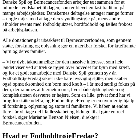
Danske Spil og Børnecancerfonden arbejder tæt sammen for at
udbrede kendskabet til dagen, som er blevet en fast tradition på
mange arbejdspladser. Danskernes deltagelse antager mange former
– nogle nøjes med at tage deres yndlingstrøje på, mens andre
afholder events med fodboldquizzer, bordfodbold og fælles frokost
på arbejdspladsen.
Alle donationer går ubeskåret til Børnecancerfonden, som gennem
støtte, forskning og oplysning gør en mærkbar forskel for kræftramte
børn og deres familier.
– Vi er dybt taknemmelige for den massive interesse, som hele
landet viser ved at trække trøjen over hovedet for børn med kræft,
og for et godt samarbejde med Danske Spil gennem syv år.
FodboldtrøjeFredag sikrer ikke bare livsvigtig støtte, men skaber
også opmærksomhed om børn med kræft – i år med særligt fokus på
dem, der rammes af hjernetumorer, hvor både dødeligheden og
kompleksiteten desværre er højere. Som en lille, privat fond har vi
brug for støtte udefra, og FodboldtrøjeFredag er en uvurderlig hjælp
til forskning, oplysning og støtte til familierne. Vi håber, at endnu
flere i år vil tage del i fællesskabet og bidrage til at gøre en reel
forskel, siger Marianne Benzon Nielsen, direktør i
Børnecancerfonden.
Hvad er FodboldtrøjeFredag?