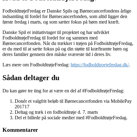
FodboldtrøjeFredag er Danske Spils og Børnecancerfondens årlige
indsamling til fordel for Børnecancerfonden, som altid ligger den
første fredag i marts, og som sætter fokus på børn med kræft.
Danske Spil er initiativtager til projektet og har udviklet
FodboldtrøjeFredag til fordel for og sammen med
Børnecancerfonden. Når du trækker i trøjen på FodboldtrøjeFredag,
er du med til at sætte fokus på og din støtte til kræftramte børn og
deres familier gennem den måske sværeste tid i deres liv.
Læs mere om FodboldtrøjeFredag:
https://fodboldtroejefredag.dk/
.
Sådan deltager du
Du kan gøre tre ting for at være en del af #FodboldtrøjeFredag:
Donér et valgfrit beløb til Børnecancerfonden via MobilePay
201717
Deltag og træk i en fodboldtrøje d. 7. marts
Del et billede på sociale medier med #FodboldtrøjeFredag.
Kommentarer