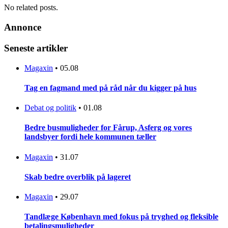
No related posts.
Annonce
Seneste artikler
Magaxin
•
05.08
Tag en fagmand med på råd når du kigger på hus
Debat og politik
•
01.08
Bedre busmuligheder for Fårup, Asferg og vores
landsbyer fordi hele kommunen tæller
Magaxin
•
31.07
Skab bedre overblik på lageret
Magaxin
•
29.07
Tandlæge København med fokus på tryghed og fleksible
betalingsmuligheder