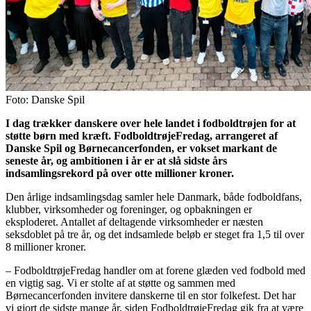
Foto: Danske Spil
I dag trækker danskere over hele landet i fodboldtrøjen for at
støtte børn med kræft. FodboldtrøjeFredag, arrangeret af
Danske Spil og Børnecancerfonden, er vokset markant de
seneste år, og ambitionen i år er at slå sidste års
indsamlingsrekord på over otte millioner kroner.
Den årlige indsamlingsdag samler hele Danmark, både fodboldfans,
klubber, virksomheder og foreninger, og opbakningen er
eksploderet. Antallet af deltagende virksomheder er næsten
seksdoblet på tre år, og det indsamlede beløb er steget fra 1,5 til over
8 millioner kroner.
– FodboldtrøjeFredag handler om at forene glæden ved fodbold med
en vigtig sag. Vi er stolte af at støtte og sammen med
Børnecancerfonden invitere danskerne til en stor folkefest. Det har
vi gjort de sidste mange år, siden FodboldtrøjeFredag gik fra at være