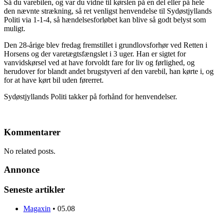
Så du varebilen, og var du vidne til kørslen på en del eller på hele
den nævnte strækning, så ret venligst henvendelse til Sydøstjyllands
Politi via 1-1-4, så hændelsesforløbet kan blive så godt belyst som
muligt.
Den 28-årige blev fredag fremstillet i grundlovsforhør ved Retten i
Horsens og der varetægtsfængslet i 3 uger. Han er sigtet for
vanvidskørsel ved at have forvoldt fare for liv og førlighed, og
herudover for blandt andet brugstyveri af den varebil, han kørte i, og
for at have kørt bil uden førerret.
Sydøstjyllands Politi takker på forhånd for henvendelser.
Kommentarer
No related posts.
Annonce
Seneste artikler
Magaxin
•
05.08