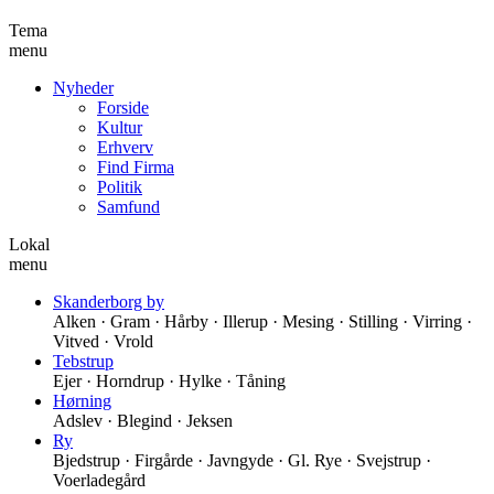
Tema
menu
Nyheder
Forside
Kultur
Erhverv
Find Firma
Politik
Samfund
Lokal
menu
Skanderborg by
Alken · Gram · Hårby · Illerup · Mesing · Stilling · Virring ·
Vitved · Vrold
Tebstrup
Ejer · Horndrup · Hylke · Tåning
Hørning
Adslev · Blegind · Jeksen
Ry
Bjedstrup · Firgårde · Javngyde · Gl. Rye · Svejstrup ·
Voerladegård