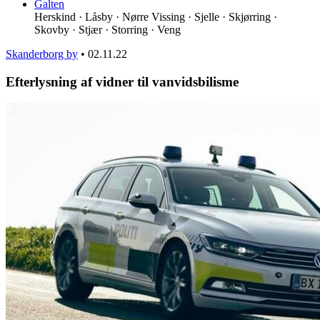
Galten
Herskind · Låsby · Nørre Vissing · Sjelle · Skjørring ·
Skovby · Stjær · Storring · Veng
Skanderborg by
•
02.11.22
Efterlysning af vidner til vanvidsbilisme