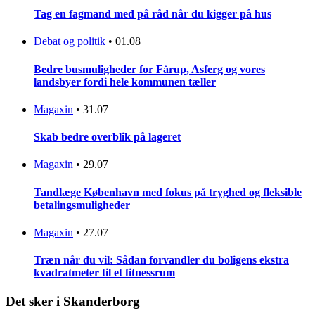
Tag en fagmand med på råd når du kigger på hus
Debat og politik
•
01.08
Bedre busmuligheder for Fårup, Asferg og vores
landsbyer fordi hele kommunen tæller
Magaxin
•
31.07
Skab bedre overblik på lageret
Magaxin
•
29.07
Tandlæge København med fokus på tryghed og fleksible
betalingsmuligheder
Magaxin
•
27.07
Træn når du vil: Sådan forvandler du boligens ekstra
kvadratmeter til et fitnessrum
Det sker i Skanderborg