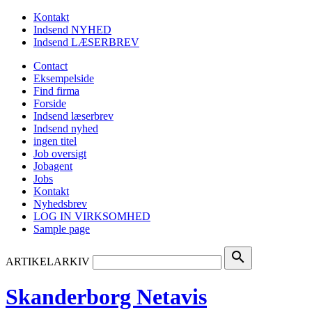
Kontakt
Indsend NYHED
Indsend LÆSERBREV
Contact
Eksempelside
Find firma
Forside
Indsend læserbrev
Indsend nyhed
ingen titel
Job oversigt
Jobagent
Jobs
Kontakt
Nyhedsbrev
LOG IN VIRKSOMHED
Sample page
search
ARTIKELARKIV
Skanderborg Netavis