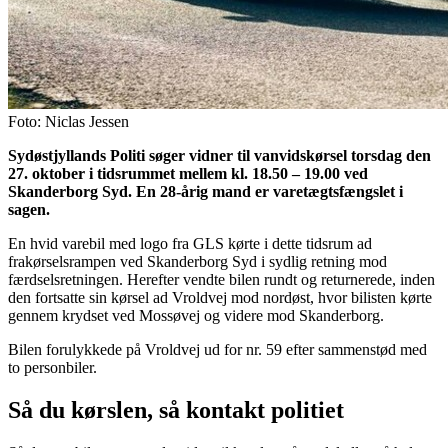
Foto: Niclas Jessen
Sydøstjyllands Politi søger vidner til vanvidskørsel torsdag den
27. oktober i tidsrummet mellem kl. 18.50 – 19.00 ved
Skanderborg Syd. En 28-årig mand er varetægtsfængslet i
sagen.
En hvid varebil med logo fra GLS kørte i dette tidsrum ad
frakørselsrampen ved Skanderborg Syd i sydlig retning mod
færdselsretningen. Herefter vendte bilen rundt og returnerede, inden
den fortsatte sin kørsel ad Vroldvej mod nordøst, hvor bilisten kørte
gennem krydset ved Mossøvej og videre mod Skanderborg.
Bilen forulykkede på Vroldvej ud for nr. 59 efter sammenstød med
to personbiler.
Så du kørslen, så kontakt politiet