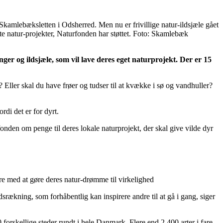
å Skamlebæksletten i Odsherred. Men nu er frivillige natur-ildsjæle gået
te natur-projekter, Naturfonden har støttet. Foto: Skamlebæk
er og ildsjæle, som vil lave deres eget naturprojekt. Der er 15
b? Eller skal du have frøer og tudser til at kvække i sø og vandhuller?
di det er for dyrt.
den om penge til deres lokale naturprojekt, der skal give vilde dyr
ere med at gøre deres natur-drømme til virkelighed
srækning, som forhåbentlig kan inspirere andre til at gå i gang, siger
orskellige steder rundt i hele Danmark. Flere end 2.400 arter i fare