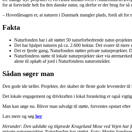
for at forsvinde helt fra den danske natur, og derfor er der brug for s
– Hovedårsagen er, at naturen i Danmark mangler plads, fordi alt for 
Fakta
Naturfonden har i alt støttet 50 naturforbedrende natur-projekter
Det har hjulpet naturen på ca. 2.600 hektar. Det svarer til mere
Det er fjerde gang, Naturfonden støtter private naturprojekter. 
Naturfondens støtte til lokale naturprojekter sker via øremæ
alene til opkøb af jord i Naturfondens naturområder.
Sådan søger man
Den gode ide tæller. Projekter, der skaber de fleste gode levesteder til 
Det lokale engagement og drivkraften i lokal forankring er også vigti
Man kan søge nu. Bliver man udvalgt til støtte, forventes opstart efte
Læs mere og søg
her
Herunder: Den udslidte og tilgroede Kragelund Mose ved Vejen har fået 
private naturprojekter, Naturfonden har støttet. Foto: Martin Sand