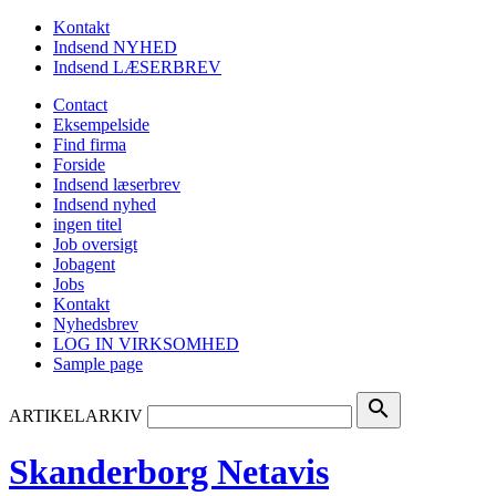
Kontakt
Indsend NYHED
Indsend LÆSERBREV
Contact
Eksempelside
Find firma
Forside
Indsend læserbrev
Indsend nyhed
ingen titel
Job oversigt
Jobagent
Jobs
Kontakt
Nyhedsbrev
LOG IN VIRKSOMHED
Sample page
search
ARTIKELARKIV
Skanderborg Netavis