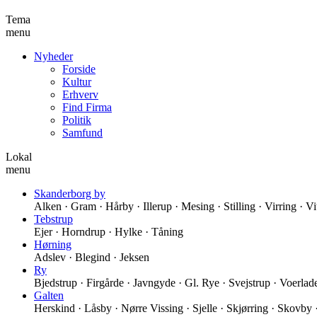
Tema
menu
Nyheder
Forside
Kultur
Erhverv
Find Firma
Politik
Samfund
Lokal
menu
Skanderborg by
Alken · Gram · Hårby · Illerup · Mesing · Stilling · Virring · V
Tebstrup
Ejer · Horndrup · Hylke · Tåning
Hørning
Adslev · Blegind · Jeksen
Ry
Bjedstrup · Firgårde · Javngyde · Gl. Rye · Svejstrup · Voerlad
Galten
Herskind · Låsby · Nørre Vissing · Sjelle · Skjørring · Skovby ·