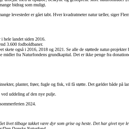
å mange bidrag som muligt.
mange levesteder er gået tabt. Hver kvadratmeter natur tæller, siger Fl
 i hele landet siden 2016.
 end 3.600 fodboldbaner.
Det skete også i 2016, 2018 og 2021. Se alle de støttede natur-projekter 
rkede midler fra Naturfondens grundkapital. Det er ikke penge fra don
insekter, planter, frøer, fugle og fisk, vil få støtte. Det gælder både på
g ved uddeling af den nye pulje.
r sommerferien 2024.
livet tilbage takket være dyr som grise og heste. Det har givet nye leve
ager/Den Danske Naturfond