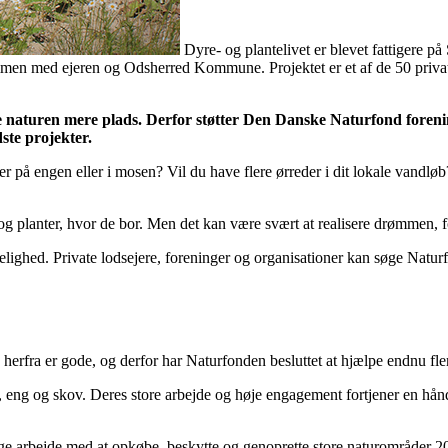
Dyre- og plantelivet er blevet fattigere p
sammen med ejeren og Odsherred Kommune. Projektet er et af de 50 priva
e naturen mere plads. Derfor støtter Den Danske Naturfond forening
dste projekter.
ter på engen eller i mosen? Vil du have flere ørreder i dit lokale vandlø
 planter, hvor de bor. Men det kan være svært at realisere drømmen, for
ghed. Private lodsejere, foreninger og organisationer kan søge Naturfon
ne herfra er gode, og derfor har Naturfonden besluttet at hjælpe endnu fl
å, eng og skov. Deres store arbejde og høje engagement fortjener en hånd
e arbejde med at opkøbe, beskytte og genoprette store naturområder 20 f