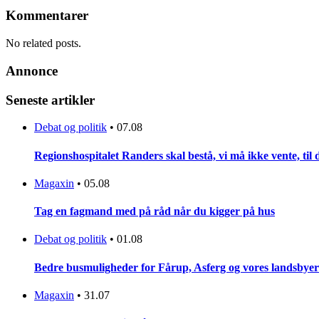
Kommentarer
No related posts.
Annonce
Seneste artikler
Debat og politik
•
07.08
Regionshospitalet Randers skal bestå, vi må ikke vente, til d
Magaxin
•
05.08
Tag en fagmand med på råd når du kigger på hus
Debat og politik
•
01.08
Bedre busmuligheder for Fårup, Asferg og vores landsbyer
Magaxin
•
31.07