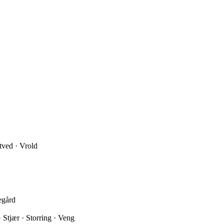
itved · Vrold
egård
 Stjær · Storring · Veng