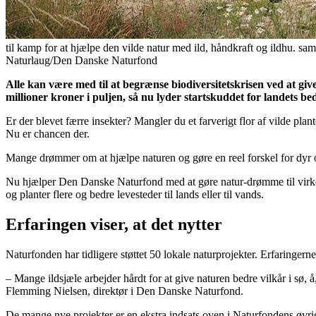
til kamp for at hjælpe den vilde natur med ild, håndkraft og ildhu. 
Naturlaug/Den Danske Naturfond
Alle kan være med til at begrænse biodiversitetskrisen ved at giv
millioner kroner i puljen, så nu lyder startskuddet for landets be
Er der blevet færre insekter? Mangler du et farverigt flor af vilde plan
Nu er chancen der.
Mange drømmer om at hjælpe naturen og gøre en reel forskel for dyr og
Nu hjælper Den Danske Naturfond med at gøre natur-drømme til virkeli
og planter flere og bedre levesteder til lands eller til vands.
Erfaringen viser, at det nytter
Naturfonden har tidligere støttet 50 lokale naturprojekter. Erfaringer
– Mange ildsjæle arbejder hårdt for at give naturen bedre vilkår i sø, 
Flemming Nielsen, direktør i Den Danske Naturfond.
De mange nye projekter er en ekstra indsats oven i Naturfondens øvrig