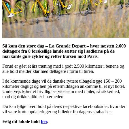
Så kom den store dag – La Grande Depart – hvor næsten 2.600
deltagere fra 8 forskellige lande sætter sig i sadlerne på de
markante gule cykler og retter kursen mod Paris.
Forud er gået et års træning med i godt 2.500 kilomater i benene og
alle hold melder klar med deltagere i form til turen.
I de kommende dage vil de danske ryttere tilbagelægge 150 – 200
kilometer dagligt og hen på eftermiddagen ankomme til et nyt hotel.
Undervejs kører et frivilligt serviceteam med i biler, så sikkerhed,
mad og drikke altid er i nærheden.
Du kan følge hvert hold på deres respektive facebooksider, hvor der
vil være korte opdateringer og billeder fra dagens strabadser.
Følg dit lokale hold
her
.