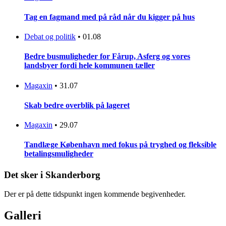
Tag en fagmand med på råd når du kigger på hus
Debat og politik
•
01.08
Bedre busmuligheder for Fårup, Asferg og vores
landsbyer fordi hele kommunen tæller
Magaxin
•
31.07
Skab bedre overblik på lageret
Magaxin
•
29.07
Tandlæge København med fokus på tryghed og fleksible
betalingsmuligheder
Det sker i Skanderborg
Der er på dette tidspunkt ingen kommende begivenheder.
Galleri