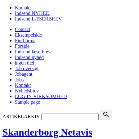
Kontakt
Indsend NYHED
Indsend LÆSERBREV
Contact
Eksempelside
Find firma
Forside
Indsend læserbrev
Indsend nyhed
ingen titel
Job oversigt
Jobagent
Jobs
Kontakt
Nyhedsbrev
LOG IN VIRKSOMHED
Sample page
search
ARTIKELARKIV
Skanderborg Netavis