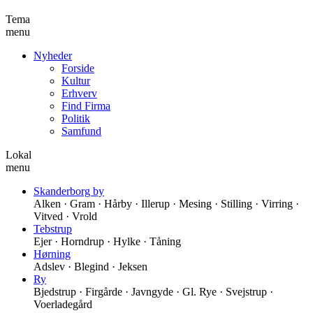
Tema
menu
Nyheder
Forside
Kultur
Erhverv
Find Firma
Politik
Samfund
Lokal
menu
Skanderborg by
Alken · Gram · Hårby · Illerup · Mesing · Stilling · Virring ·
Vitved · Vrold
Tebstrup
Ejer · Horndrup · Hylke · Tåning
Hørning
Adslev · Blegind · Jeksen
Ry
Bjedstrup · Firgårde · Javngyde · Gl. Rye · Svejstrup ·
Voerladegård